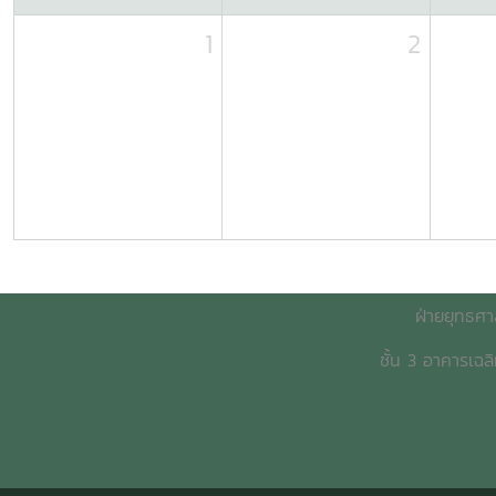
1
2
ฝ่ายยุทธศา
ชั้น 3 อาคารเฉล