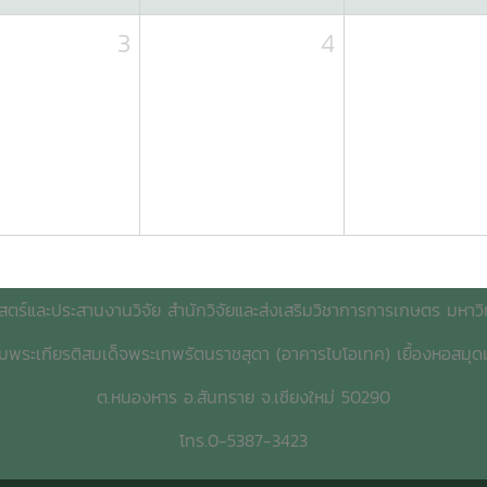
3
4
สตร์และประสานงานวิจัย สำนักวิจัยและส่งเสริมวิชาการการเกษตร มหาวิท
ิมพระเกียรติสมเด็จพระเทพรัตนราชสุดา (อาคารไบโอเทค) เยื้องหอสมุดม
ต.หนองหาร อ.สันทราย จ.เชียงใหม่ 50290
โทร.0-5387-3423