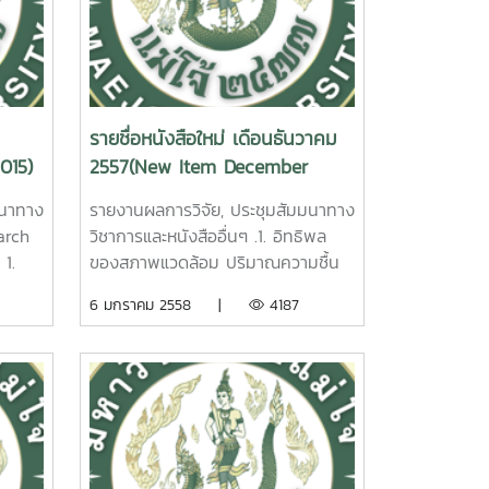
.
Duangsaeng. Maejo University.
015.
2015.
2. วิเคราะห์จุดสมดุลระหว่าง
าร
พฤติกรรมและความพึงพอใจในสินค้า
และบริการของนักท่องเที่ยวทาง
รายชื่อหนังสือใหม่ เดือนธันวาคม
 x
ประวัติศาสตร์และวัฒนธรรมต่อ
015)
2557(New Item December
ารผลิต
ศักยภาพของผู้ประกอบการท่องเที่ยว
2014)
น์ อึ้ง
ขนาดกลางและย่อมจังหวัดเชียงราย
มนาทาง
รายงานผลการวิจัย, ประชุมสัมมนาทาง
รัชนีวรรณ คำตัน รายงานผลการวิจัย
arch
วิชาการและหนังสืออื่นๆ .1. อิทธิพล
ขเรียก
มหาวิทยาลัยแม่โจ้ 177 หน้า. เลขเรียก
1.
ของสภาพแวดล้อม ปริมาณความชื้น
หนังสือ 2558 / 07 The
เรีย
ในดิน ปริมาณธาตุไนโตรเจนและการ
6 มกราคม 2558 |
4187
fect
Equilibrium Analysis between
ขอบใบ
โน้มต้นต่อการแสดงออกเพศดอกของ
the Demand of Product and
ย.
มะละกอเรดเลดี้ต้นกระเทย. วรินทร์ สุ
apia
Service Sectors and the
ิจัย
ทนต์ รายงานผลการวิจัยมหาวิทยาลัย
 x
Potential of SMEs for Tourism
ขเรียก
แม่โจ้ 20 หน้า. เลขเรียกหนังสือ
Businessin historical and cultural
2557 / 52 Influence of
th
area: Chiangrai Province.
ight
Environmental Factors, Soil
Rachaneewan Khamtan. Maejo
ice
Moisture Content, Leaf Nitrogen