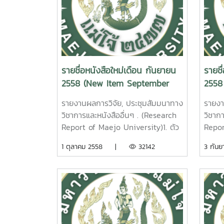
รายชื่อหนังสือใหม่เดือน กันยายน
รายชื
2558 (New Item September
2558
2015)
รายงานผลการวิจัย, ประชุมสัมมนาทาง
รายงา
วิชาการและหนังสืออื่นๆ . (Research
วิชาก
Report of Maejo University)1. ตัว
Repor
ชี้วัดและการจัดกลุ่มหมู่บ้านชนบทเพื่อ
Univ
1 ตุลาคม 2558 |
32142
3 กั
ความเหมาะสมในการทำเกษตรแบบ
สื่อส
อินทรีย์ พหล ศักดิ์คะ
ปลูก
ทัศน์ รายงานผลการวิจัยมหาวิทยาลัย
อุดมว
แม่โจ้ 82 หน้า. เลขเรียกหนังสือ
วิจัย
2558 / 30Indicators and
เรียก
Clustering of Rural Villages for
03Gui
Appropriate in Organic
Comm