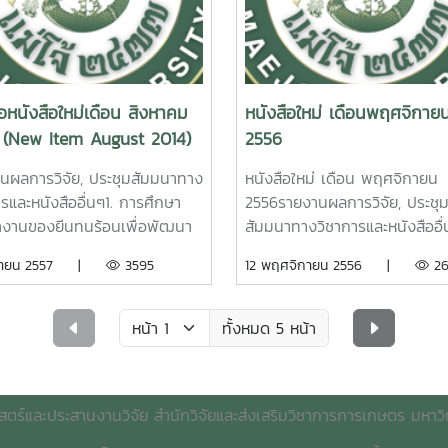
ัจจัยที่มีผลต่อ
University. 2015. 3. การศึกษ
 University. 2015. 2. ระบบโล
Mathurot chaiharn. Maejo
ทธิภาพการผลิตข้าวของ
ประสิทธิภาพการย่อยวัตถุดิบพื้น
กส์กับการพัฒนาการท่องเที่ยว
University.2015.2. รูปแบบรังที่
รกรในเขตภาคเหนือตอนบน
เพื่อการพัฒนาสูตรอาหารเลี้ยง
่งทะเลอ่าวไทย ( Royal Coast )
เสริมการเพาะเลี้ยงชันโรงในการค
์ เชื้อเมืองพาน รายงานผลการ
แบบลดต้นทุนและเป็นอาหารปลอ
วัดชุมพร และพื้นที่เชื่อมโยง.
ณัฎฐ์พัชร เถียรวรกานต์. ราย
หาวิทยาลัยแม่โจ้ 57 หน้า. เลข
สุดาพร ตงศิริ. รายงานผลการวิ
 หล้าแหล่ง. รายงานผลการวิจัย
การวิจัยมหาวิทยาลัยแม่โจ้ 23 ห
่อหนังสือใหม่เดือน สิงหาคม
หนังสือใหม่ เดือนพฤศจิกาย
หนังสือ 2558 / 24Factors
มหาวิทยาลัยแม่โจ้. 66 หน้า. เล
ทยาลัยแม่โจ้ 101 หน้า. เลข
เลขเรียกหนังสือ 2557 / 57Ty
 (New Item August 2014)
2556
cing Efficiency of Farmer
หนังสือ 2558 / ช43. 11 In v
ยกหนังสือ 2557 / 71
Hive for Promoting commer
ction in Upper Northern
Digestible efficiency of loca
Meliponiculture. Nutpacha
นผลการวิจัย, ประชุมสัมมนาทาง
หนังสือใหม่ เดือน พฤศจิกายน
on.Aree Cheamuangpha
material feeds for Nile Tila
Theanworrakang Maejo
ารและหนังสืออื่นๆ1. การศึกษา
2556รายงานผลการวิจัย, ประชุ
 University. 2015. 4. การ
[Oreochromis niloticus] fe
stic System with
University.3. ทัศนคติการรับรู้
งานของยีนทนร้อนเพื่อพัฒนา
สัมมนาทางวิชาการและหนังสืออื่น
รจัดการลุ่มน้ำแม่ทาแบบบูรณา
development in cost reduct
opment : Royal Coast
ตระหนักถึงความปลอดภัยของอ
ข้าวไทยให้ทนทานอุณหภูมิสูง.
การพัฒนาการท่องเที่ยวเชิงเ
นยายน 2557 |
3595
12 พฤศจิกายน 2556 |
26
ื่อบรรเทาภาวะแห้งแล้งและภาวะ
and food safety. Sudaporn
ism in Chumphon Province
และความพึงพอใจของนักท่องเที่
อง พงศ์เจริญกิต. รายงานผล
ฐานทรัพยากรและภูมิปัญญาท้อง
ภัย จังหวัดลำพูน อรทัย
Tongsiri. Maejo University. 
he Connection Area.
อาหารไทย 2557. ธรรญชนก 
ัยมหาวิทยาลัยแม่โจ้ 37 หน้า.
ของเทศบาลแม่หล่ายอย่างมีส่วนร
ิพล รายงานผลการวิจัย
haree Lalang. Maejo
แก้ว. รายงานผลการวิจัย
ียกหนังสือ 2557 /23Sangtong
ศิริพร พันธุลี. รายงานผลการว
ทั้งหมด 5 หน้า
ทยาลัยแม่โจ้ 204 หน้า. เลข
4. การศึกษาเบื
sity. 2015. 3. คู่มือดูนก
มหาวิทยาลัยแม่โจ้ 93 หน้า. เล
hareunkit. 2014. Expression
มหาวิทยาลัยแม่โจ้. ๘๘ หน้า. เล
หนังสือ 2558 / 25
ต้นในการส่งถ่ายยีนเข้าสู่ยางพา
น์. อุทัยวรรณ ศรีวิชัย.
หนังสือ 2557 /
 of Heat Shock
หนังสือ ๒๕๕๖
Ma
เทคนิค Agrobacterium
นผลการวิจัยมหาวิทยาลัยแม่โจ้
cription Factor Genes for
ntegrated Watershed
Transformation. รัฐพร จ
สตร์และประสานงานวิจัย สำนักวิจัยและส่งเสริมวิชาการการเกษตร มหาวิท
้า. เลขเรียกหนังสือ 2557 /
Tourists Attitude, F
opment of Thai Rice
Participatory Development 
gement Model for Drought
เดช. รายงานผลการวิจัยมหาวิท
72.
Safety Perception and
ties with Heat Tolerance. 2.
Agro-Tourism Based on