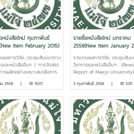
holder Rubber Farms in
Doungporn Amornlerdpison
ern, Thailand. Udomwit
Maejo University. 2
ntree Maejo University.
2. ผลของการใช้ prebiotic
2015.
probiotic และ synbiotic ในก
อนุบาลและเลี้ยงปลานิลแดง
่อหนังสือใหม่ กุมภาพันธ์
รายชื่อหนังสือใหม่ มกราคม
 ยุทธศาสตร์
[Oreochromis mossambicus
(New Item February 2015)
2558(New Item January 2
องเที่ยวเชิงนิเวศตำบลแม่แฝก
O.niloticus ] เพื่อเข้าสู่ระบบก
สันทราย จังหวัดเชียงใหม่ พิมพ์
ที่เป็นมิตรต่อสิ่งแวดล้อม. เทพรัต
นผลการวิจัย, ประชุมสัมมนาทาง
รายงานผลการวิจัย, ประชุมสัม
ังข์แก้ว รายงานผลการวิจัย
เศรษฐพันธ์. รายงานผลการวิจัย
รและหนังสืออื่นๆ .1. การจัดสรร
วิชาการและหนังสืออื่นๆ . (Rese
ทยาลัยแม่โจ้ 63 หน้า. เลขเรียก
มหาวิทยาลัยแม่โจ้ 31 หน้า. เล
ยการผลิตอย่างเหมาะสมเพื่อการ
Report of Maejo University) 
ังสือ 2558 / 23
หนังสือ 2558 / ช43.
ื้อเพลิงชีวภาพในเขตพื้นที่ภาค
การควบคุมทางชีวภาพของแบคที
นาคม 2558 |
5017
3 กุมภาพันธ์ 2558 |
5311
cotourism
10 Ef
ของประเทศไทย. มนตรี สิงหะ
บริเวณรากพืชในการยับยั้งโรค
egy of Maefaek Sub-district,
of Prebiotic Probiotic and
รายงานผลการวิจัยมหาวิทยาลัย
แห้งในข้าวสายพันธุ์เศรษฐกิจไท
i District, Chiang Mai
Synbiotic on Hybrid Red Til
 213 หน้า. เลขเรียกหนังสือ
มธุรส ชัยหาญ รายงานผลการว
ince.Pimchanok Sangkaew
[Oreochromis mossambicus
 / 69 An Optimization
มหาวิทยาลัยแม่โจ้ 94 หน้า. เล
jo University. 2015.
O.niloticus] for Eco-Friendly
ctors input Allocate for the
หนังสือ 2557 / 56Biological
Culture System. Theppara
el in the Northern of
Control of Bacterial Leaf Bl
Ungsethaphand. Maejo
and.Montri Singhavara.
Disease in Thai Economic R