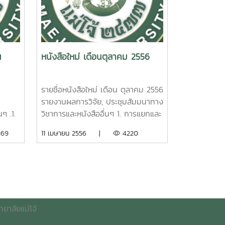
า
University. 2015.
Content, and Bending on Sex
บ้าน
3. กายวิภาคศาสตร์และความหลาก
ส่ง
Expression of Flower of ‘Red
ปลานิล
หลายของพืชสมุนไพรในอุทยานแห่ง
้า.
Lady’ Hermaphroditic Papaya.
ดภัย.
ชาติขุนสถาน สุคนธ์ทิพย์ บุญวงค์
งานผล
Warin Suthon; Maejo University.
จัย
รายงานผลการวิจัยมหาวิทยาลัยแม่โจ้
น้า.
2014.2.การศึกษาสารออกฤทธิ์ทาง
น
หนังสือใหม่ เดือนตุลาคม 2556
ขเรียก
192 หน้า. เลขเรียกหนังสือ 2558 /
pe of
ชีวภาพจากแบคทีเรียดิวส์คลอเรตเพื่อ
itro
08 Anatomy and Diversity of
cial
ใช้ประโยชน์ทางการเกษตร. ศรี
l
Medicinal Plants in Khun Sathan
ra
กาญจนา คล้ายเรือง รายงานผลการ
รายชื่อหนังสือใหม่ เดือน ตุลาคม 2556
pia
National Park. Sukhonthip
วิจัยมหาวิทยาลัยแม่โจ้ 85 หน้า. เลข
ม
รายงานผลการวิจัย, ประชุมสัมมนาทาง
ed
Buhwong. Maejo University.
และการ
เรียกหนังสือ 2557 / 53 Study on
ๆ .1.
วิชาการและหนังสืออื่นๆ 1. การแยกและ
ion
2015. 4. การศึกษา
าหาร
bioactive compounds from
กษตรบน
คัดเลือกจุลินทรีย์ที่ผลิตกรดเลคติก
69
11 เมษายน 2556 |
4220
ประสิทธิภาพของน้ำหมักสมุนไพรใน
ยวต่อ
chlorate reducing bacteria for
ถิ่น
จากแป้งโดยตรงเพื่อลดต้นทุนการผลิต
2015.
การยับยั้งการเจริญของเชื้อราสาเหตุ
คำ
agricultural uses; Srikanjana
่วม.
พลาสติกชีวภาพ. สมคิด ดีจริง.
ของโรคพืชในพริกและพืชตระกูลกะหล่ำ
klayraung; Maejo University.
ิจัย
รายงานผลการวิจัย มหาวิทยาลัยแม่
้อง
ที่สำคัญบางชนิด อนุวัฒน์ จรัสรัตน
ขเรียก
2014.3. ภูมิสัณฐาน ประสิทธิภาพการ
ขเรียก
โจ้. ๙๑ หน้า. เลขเรียกหนังสือ
ราด้วย
ไพบูลย์ รายงานผลการวิจัย
 58
เข้าถึงบนโครงข่ายมหาวิทยาลัยเชิง
/๖๔
๒๕๕๖/๕๕Isolation and Screening
e
มหาวิทยาลัยแม่โจ้ 516198 เลขเรียก
นิเวศ มหาวิทยาลัยแม่โจ้. ลักขณา
of Direct Lactic Acid Producing
ันทร์
หนังสือ 2558 / 09The Study on
ยาลัยแม่โจ้
ood
สัมมานิธิ รายงานผลการวิจัย
of
Microorganisms from Starch for
ยาลัย
Efficiency of Medicinal Plant
มหาวิทยาลัยแม่โจ้ 114 หน้า. เลขเรียก
Reduction Cost of Bioplastic