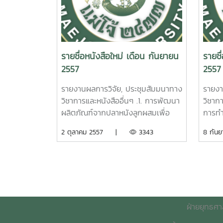
รายงานผลการวิจัยมหาวิทยาลัยแม่โจ้
3. ป
Maejo University. Nopmanee
Maejo
69 หน้า. เลขเรียกหนังสือ 2558
ประสิ
Topoonyanont. Research Report
จิกติ
/32
เกษต
of Maejo University. 2015.ผลของ
ชายฝั
The
อารีย
เอทธิลีนต่อผลผลิตและคุณภาพของน้ำ
ในจังห
Monitoring of Noxious NG3 Gas
วิจัยม
ยางพารา คุณภาพของเนื้อไม้
พัชรี
รายชื่อหนังสือใหม่ เดือน กันยายน
รายชื
from agro Industry with Sensors
เรียก
ยางพาราในอำเภอละแม จังหวัดชุมพร
มหาวิ
2557
2557
Fabricated from Fe2O3.
Enhan
ปิยนุช จันทรัมพร รายงานผลการ
เรี
Nanoparticles at low
Produ
วิจัยมหาวิทยาลัยแม่โจ้ 24 หน้า. เลข
รายงานผลการวิจัย, ประชุมสัมมนาทาง
รายงา
temperature. Nitaya
regi
เรียกหนังสือ 2558 / 02Effecto of
วิชาการและหนังสืออื่นๆ .1. การพัฒนา
วิชาก
tamaeklong Maejo University.
Maejo
Ethylene to Yield and Quality of
Logi
ผลิตภัณฑ์จากปลาหนังลูกผสมเพื่อ
การทำ
2015.4. การเพิ่มประสิทธิภาพในการจับ
บริหา
Latex Rubber and the Quality of
Devel
เพิ่มมูลค่า. ธนนันท์ ศุภกิจจานนท์.
พันธุ์
2 ตุลาคม 2557 |
3343
8 กั
แก๊สที่เป็นอันตรายต่อสิ่งแวดล้อมโดย
การเพ
Rubber Wood in the Area of
Tour
รายงานผลการวิจัยมหาวิทยาลัยแม่โจ้
แสงท
ใช้ฟิลม์ที่เจือด้วยแพทตินัมจากการ
อุทก
Lamae, Chumphon Province .
and t
49 หน้า. เลขเรียกหนังสือ 2557 /
การวิจ
สังเคราะห์โดยวิธีไฮโดรเทอร์มอล /
มิ่งธ
Piyanoot Juntarumporn.
Patc
ช40. 05 Development
เลขเร
รายงานผลการวิจัยมหาวิทยาลัยแม่โจ้
มหาวิ
Research Report of Maejo
Univer
of increased value-added
Pongc
108 หน้า. เลขเรียกหนังสือ 2558 /
เรียก
University. 2015.การพัฒนากลยุทธ์
ออนไล
products from hybrid catfish.
Study
33
ทางการตลาดระบบโครงข่ายการท่อง
รายงา
Thananun suphakitjanone.
Trans
Tha I
ฝ่ายยุทธศา
เที่ยวโดยชุมชนจังหวัดชุมพร อำนาจ
56 หน
2014. 2. การใช้ระบบชีววิถีเพื่อลด
Devel
Enhance
Mana
รักษาพล รายงานผลการวิจัย
ปริมาณสารกลิ่นสาบโคลนในเนื้อปลา
Varie