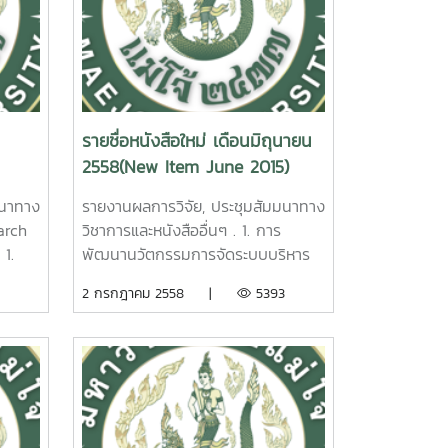
รายชื่อหนังสือใหม่ เดือนมิถุนายน
2558(New Item June 2015)
มนาทาง
รายงานผลการวิจัย, ประชุมสัมมนาทาง
arch
วิชาการและหนังสืออื่นๆ . 1. การ
1.
พัฒนานวัตกรรมการจัดระบบบริหาร
วย
จัดการโฮมสเตย์ในกลุ่มจังหวัดภาค
2 กรกฎาคม 2558 |
5393
ร อมร
เหนือตอนบน วราภรณ์ ดวงแสง
รายงานผลการวิจัยมหาวิทยาลัยแม่โจ้
ขเรียก
46 หน้า. เลขเรียกหนังสือ 2558 /
06 Development of
in
administrative system
innovation for north region
home stay. Varaphorn