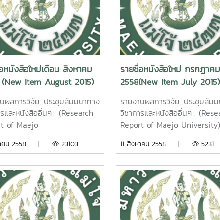
่อหนังสือใหม่เดือน สิงหาคม
รายชื่อหนังสือใหม่ กรกฏาคม
 (New Item August 2015)
2558(New Item July 2015)
นผลการวิจัย, ประชุมสัมมนาทาง
รายงานผลการวิจัย, ประชุมสัม
ารและหนังสืออื่นๆ . (Research
วิชาการและหนังสืออื่นๆ . (Rese
t of Maejo
Report of Maejo University) 
ersity)แนวทางการพัฒนาการ
การเพิ่มมูลค่าปลาหนังลูกผสมด้
นยายน 2558 |
23103
11 สิงหาคม 2558 |
5231
ารทางการตลาดเกษตรกรรายย่อย
อาหารเสริมสาหร่ายไก. ดวงพ
ยางพาราในภาคเหนือตอนบน
เลิศพิศาล. รายงานผลการวิจัย
ิทย์ นักดนตรี รายงานผลการ
มหาวิทยาลัยแม่โจ้. 35 หน้า. เล
มหาวิทยาลัยแม่โจ้ 86 หน้า. เลข
หนังสือ 2558 / ช40. 10 Value
หนังสือ 2558 / ช46.
added of hybrid catfish stra
delines of Marketing
with Cladophora spp.
unication Development for
Supplemented pellet feed.