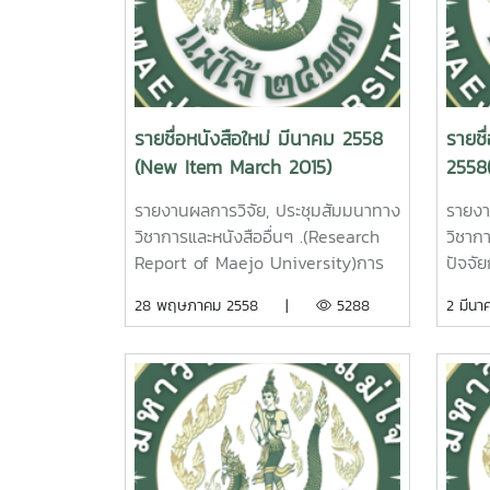
Agricultural Practice. Phahol
Small
Sakkatat Maejo University. 2015.
North
2.การพัฒนา
Nakdo
ศักยภาพเกษตรกรรายย่อยปลูก
ยางพาราในภาคเหนือตอนบน.
รายชื่อหนังสือใหม่ มีนาคม 2558
รายชื
นคเรศ รังควัต รายงานผลการวิจัย
2.
(New Item March 2015)
2558
มหาวิทยาลัยแม่โจ้ 74 หน้า. เลขเรียก
การท่
หนังสือ 2558 /31
อำเภอ
รายงานผลการวิจัย, ประชุมสัมมนาทาง
รายงา
The Efficiency
ชนก ส
วิชาการและหนังสืออื่นๆ .(Research
วิชากา
Development of Smallholder
มหาวิ
Report of Maejo University)การ
ปัจจั
Rubber Farms in Northern,
หน
วิเคราะห์และสังเคราะห์ผลงานวิจัยด้าน
ผลิตเช
28 พฤษภาคม 2558 |
5288
2 มี
Thailand . Nakarate Rungkawat
E
การเพาะเลี้ยงเนื้อเยื่อพืชของ
เหนือ
Maejo University. 2015.
Strat
มหาวิทยาลัยแม่โจ้ นพมณี โท
วาระ 
3. การตรวจสอบปริมาณแก๊ส
Sansa
ปุญญานนท์ รายงานผลการวิจัย
แม่โจ้
แอมโมเนียที่เป็นพาจากโรงงาน
Prov
มหาวิทยาลัยแม่โจ้ 248 หน้า. เลข
2557
อุตสาหกรรมเกษตรด้วยเซนเซอร์ที่
Mae
เรียกหนังสือ 2558 / 01 An
of fa
ประดิษฐ์จากอนุภาคนาโนเฟอริกออก
Analysis and Synthesis of Plant
Biofu
ไซด์ที่อุณหภูมิต่ำ นิตยา ตาแม่ก๋ง
Tissue Culture Research of
Thail