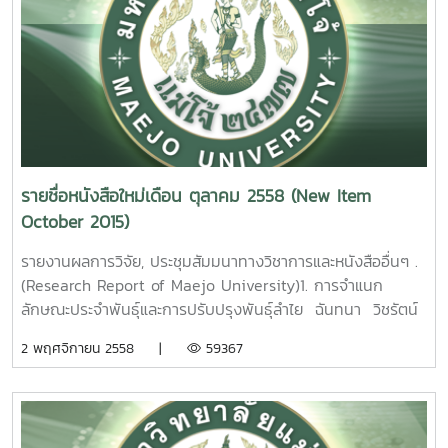
รายชื่อหนังสือใหม่เดือน ตุลาคม 2558 (New Item
October 2015)
รายงานผลการวิจัย, ประชุมสัมมนาทางวิชาการและหนังสืออื่นๆ .
(Research Report of Maejo University)1. การจำแนก
ลักษณะประจำพันธุ์และการปรับปรุงพันธุ์ลำไย ฉันทนา วิชรัตน์
รายงานผลการวิจัยมหาวิทยาลัยแม่โจ้. 155 หน้า. เลขเรียก
2 พฤศจิกายน 2558 |
59367
หนังสือ 2558 / ช38. 09 Classification of Longan
Germplasm and Breeding Program.Chantana
Wicharatana Maejo University. 2015. 2. อิทธิพลของ
ต้นตอลำไยต่อการเจริญเติบโตทนแล้งและทนโรคของลำไยพันธุ์