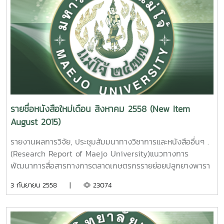
Maejo University. 2015.
พัฒนาศักยภาพเกษตรกรรายย่อยปลูกยางพาราในภาคเหนือ
ตอนบน. นคเรศ รังควัต รายงานผลการวิจัยมหาวิทยาลัยแม่โจ้
5. การศึกษาศักยภาพในการนำเศษวัสดุจากการตัดแต่งกิ่งลำไย
74 หน้า. เลขเรียกหนังสือ 2558 /31
มาผลิตเอทานอล. มยุรา ศรีกัลยานุกูล รายงานผลการวิจัย
The Efficiency Development of Smallholder
มหาวิทยาลัยแม่โจ้ 80 หน้า. เลขเรียกหนังสือ 2558 / 36
Rubber Farms in Northern, Thailand . Nakarate
A study on the possibility of longan tree trimming
Rungkawat Maejo University. 2015. 3. การ
waste for the bioethanol productionerms
ตรวจสอบปริมาณแก๊สแอมโมเนียที่เป็นพาจากโรงงาน
Mayura Srikanlayanukul Maejo University. 2015. 6.
อุตสาหกรรมเกษตรด้วยเซนเซอร์ที่ประดิษฐ์จากอนุภาคนาโนเฟอริ
ดัชนีความสุขของชุมชนบริเวณรอบพื้นที่ป่าอนุรักษ์มหาวิทยาลัย
กออกไซด์ที่อุณหภูมิต่ำ นิตยา ตาแม่ก๋ง รายงานผลการวิจัย
รายชื่อหนังสือใหม่เดือน สิงหาคม 2558 (New Item
แม่โจ้ – แพร่ ฑีฆา โยธาภักดีรายงานผลการวิจัยมหาวิทยาลัยแม่
มหาวิทยาลัยแม่โจ้ 69 หน้า. เลขเรียกหนังสือ 2558 /32
August 2015)
โจ้. 70 หน้า. เลขเรียกหนังสือ 2558 / 37
The Monitoring of
Community Happiness Index around Forest
Noxious NG3 Gas from agro Industry with Sensors
รายงานผลการวิจัย, ประชุมสัมมนาทางวิชาการและหนังสืออื่นๆ .
Conservation of Maejo University Phrae Campus, Phrae
Fabricated from Fe2O3. Nanoparticles at low
(Research Report of Maejo University)แนวทางการ
Province Teeka Yotapakdee Maejo University. 2015.
temperature. Nitaya tamaeklong Maejo University.
พัฒนาการสื่อสารทางการตลาดเกษตรกรรายย่อยปลูกยางพารา
7. ปัจจัยที่เป็นตัวกำหนดการทำเกษตรอินทรีย์ของเกษตรกรใน
2015.4. การเพิ่มประสิทธิภาพในการจับแก๊สที่เป็นอันตรายต่อสิ่ง
ในภาคเหนือตอนบน อุดมวิทย์ นักดนตรี รายงานผลการวิจัย
3 กันยายน 2558 |
23074
พื้นที่ ตำบลแม่แฝก อำเภอสันทราย จังหวัดเชียงใหม่ วีร์ พวง
แวดล้อมโดยใช้ฟิลม์ที่เจือด้วยแพทตินัมจากการสังเคราะห์โดยวิธี
มหาวิทยาลัยแม่โจ้ 86 หน้า. เลขเรียกหนังสือ 2558 / ช46.
เพิกศึก รายงานผลการวิจัยมหาวิทยาลัยแม่โจ้ 99 หน้าเลข
ไฮโดรเทอร์มอล / รายงานผลการวิจัยมหาวิทยาลัยแม่โจ้ 108
03Guidelines of Marketing Communication
เรียกหนังสือ 2558 / 38 Factors Determenant the
หน้า. เลขเรียกหนังสือ 2558 / 33
Development for Smallholder Rubber Farms in
Organic Farming of Farmer In Tambon MaeFag Sansai