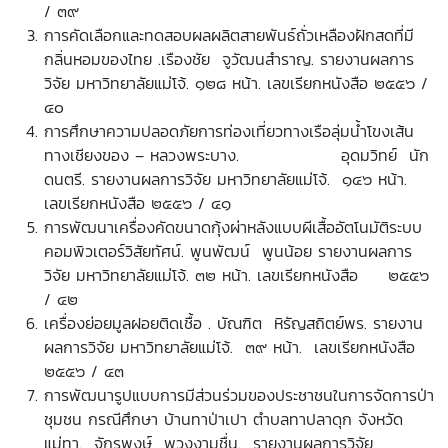
/ ๓๙
การคัดเลือกและทดสอบผลผลิตสายพันธ์ถั่วเหลืองฝักสดที่มี
กลิ่นหอมของไทย .เรืองชัย จูวัฒนสำราญ. รายงานผลการ
วิจัย มหาวิทยาลัยแม่โจ้. ๑๒๘ หน้า. เลขเรียกหนังสือ ๒๕๕๖ /
๔๐
การศึกษาความปลอดภัยการท่องเที่ยวทางเรือลุ่มน้ำโขงเส้น
ทางเชียงของ – หลวงพระบาง. อุดมวิทย์ นัก
ดนตรี. รายงานผลการวิจัย มหาวิทยาลัยแม่โจ้. ๑๔๖ หน้า.
เลขเรียกหนังสือ ๒๕๕๖ / ๔๑
การพัฒนาเครื่องคัดขนาดกุ้งผ่าหลังแบบผีเสื้ออัตโนมัติระบบ
คอมพิวเตอร์วิสัยทัศน์. พูนพัฒน์ พูนน้อย รายงานผลการ
วิจัย มหาวิทยาลัยแม่โจ้. ๓๒ หน้า. เลขเรียกหนังสือ ๒๕๕๖
/ ๔๒
เครื่องย่อยมูลฝอยติดเชื้อ . บัณฑิต หิรัญสถิตย์พร. รายงาน
ผลการวิจัย มหาวิทยาลัยแม่โจ้. ๓๙ หน้า. เลขเรียกหนังสือ
๒๕๕๖ / ๔๓
การพัฒนารูปแบบการมีส่วนร่วมของประชาชนในการจัดการป่า
ชุมชน กรณีศึกษา บ้านทาป่าเปา ตำบลทาปลาดุก จังหวัด
แม่ทา. จักรพงษ์ พวงงามชื่น. รายงานผลการวิจัย