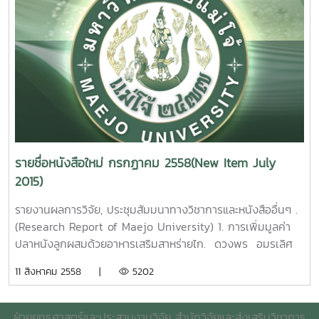
Northern, Thailand. Udomwit Nakdontree Maejo
Chiangmai Thailand .Wee Poungperksuk Maejo
Enhance Sensing Performance of Environmentally
University. 2015.
University. 2015.
Hazardous Gas Based on Hydrothermaly . Synthesis of
2. ยุทธศาสตร์
8. การเต
Platinum Loaded Vanadium Oxide Films. Viruntachar
การท่องเที่ยวเชิงนิเวศตำบลแม่แฝก อำเภอสันทราย จังหวัด
รียมฟิลม์พอลิพรอพิลีนที่สบายได้ด้วยแสง ธวัฒน์ สร้อยทอง
Kruefu Maejo University. 2015.5. หัวเรื่องภาษาไทยเปรียบ
เชียงใหม่ พิมพ์ชนก สังข์แก้ว รายงานผลการวิจัยมหาวิทยาลัย
รายงานผลการวิจัยมหาวิทยาลัยแม่โจ้ 48 หน้า. เลขเรียก
เทียบกับหัวเรื่องภาษาอังกฤษของห้องสมุดรัฐสภาอเมริกัน :
แม่โจ้ 63 หน้า. เลขเรียกหนังสือ 2558 / 23
หนังสือ 2558 / 39 reparation of photo-degradable
กรณีศึกษาคำศัพท์สาขาหลักและคำศัพท์สัมพันธ์แคบกว่าในระดับ
Ecotourism Strategy of Maefaek Sub-
polypropylene films. Tawat Soltong Maejo University.
NT1. สุธรรม อุมาแสงทองกุล รายงานผลการวิจัยมหาวิทยาลัยแม่
district, Sansai District, Chiang Mai
2015.
โจ้ 89 หน้า. เลขเรียกหนังสือ 2558 / 34
Province.Pimchanok Sangkaew Maejo University.
9. การสังเคราะห์
2015.
รายชื่อหนังสือใหม่ กรกฏาคม 2558(New Item July
แคลเซียมซิลิเกตจากหอยเชอรี่และแกลบข้าวเพื่อใช้เป็นตัวเร่งปฎิ
Comparison of Thai Subject
3. ปัจจัยที่มีผลต่อ
2015)
กิริยาในไปโอดีเซล รัชดาภรณ์ ปันทะรส รายงานผลการวิจัย
Headings and Library of Congress Subject Headings : a
ประสิทธิภาพการผลิตข้าวของเกษตรกรในเขตภาคเหนือตอนบน
มหาวิทยาลัยแม่โจ้ 67 หน้า. เลขเรียกหนังสือ 2558 / 41
Case Study of Terms Related to Main Subject Fields
อารีย์ เชื้อเมืองพาน รายงานผลการวิจัยมหาวิทยาลัยแม่โจ้ 57
รายงานผลการวิจัย, ประชุมสัมมนาทางวิชาการและหนังสืออื่นๆ .
Synthesis of calcium silicate from golden apple snail
and Their First Level of Narrower Terms [NT1] .
หน้า. เลขเรียกหนังสือ 2558 / 24Factors Enhancing
(Research Report of Maejo University) 1. การเพิ่มมูลค่า
and rice husk to use as catalyst in biodiesel.
Sutham Umasangtongkul Maejo University. 2015. 6.
Efficiency of Farmer Production in Upper Northern
ปลาหนังลูกผสมด้วยอาหารเสริมสาหร่ายไก. ดวงพร อมรเลิศ
Ratchadaporn Puntharod Maejo University. 2015.
ฐานข้อมูลภาพยนตร์ดีเด่น : การพัฒนาคอลเลคชั่น งานเทคนิค
region.Aree Cheamuangpha Maejo University.
พิศาล. รายงานผลการวิจัยมหาวิทยาลัยแม่โจ้. 35 หน้า. เลข
10. การหาสภาวะที่เหมาะสมในการอบแห้งต่อการสกัดสารต้าน
11 สิงหาคม 2558 |
5202
ห้องสมุดและการออกแบบโปรแกรมสืบค้นสารสนเทศภาพยนต์ สุ
2015. 4. การบริหารจัดการลุ่มน้ำแม่ทาแบบบูรณาการเพื่อ
เรียกหนังสือ 2558 / ช40. 10 Value added of hybrid
อนุมูลอิสระในชาสมุนไพร กาญจนา นาคประสม รายงานผลการ
ธรรม อุมาแสงทองกุล รายงานผลการวิจัยมหาวิทยาลัยแม่โจ้
บรรเทาภาวะแห้งแล้งและภาวะอุทกภัย จังหวัดลำพูน อร
catfish strain with Cladophora spp. Supplemented
วิจัยมหาวิทยาลัยแม่โจ้ 36 หน้า. เลขเรียกหนังสือ 2558 / 42
125 หน้าเลขเรียกหนังสือ 2558 / 35 Best Motion
ทัย มิ่งธิพล รายงานผลการวิจัยมหาวิทยาลัยแม่โจ้ 204
pellet feed. Doungporn Amornlerdpison. Maejo
ฝ่ายยุทธศาสตร์และประสานงานวิจัย สำนักวิจัยและส่งเสริมวิชาการ