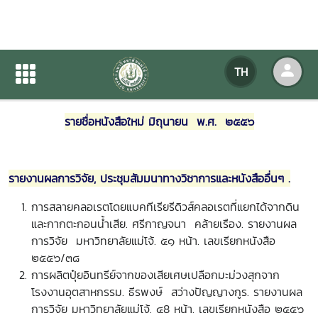
หนังสือใหม่ เดือนมิถุนายน 2556
TH
หน้าแรก
ข่าวสารกิจกรรม
รายละเอียดข่าวสาร
รายชื่อหนังสือใหม่
มิถุนายน พ.ศ. ๒๕๕๖
รายงานผลการวิจัย, ประชุมสัมมนาทางวิชาการและหนังสืออื่นๆ .
การสลายคลอเรตโดยแบคทีเรียรีดิวส์คลอเรตที่แยกได้จากดิน
และกากตะกอนน้ำเสีย. ศรีกาญจนา คล้ายเรือง. รายงานผล
การวิจัย มหาวิทยาลัยแม่โจ้. ๕๑ หน้า. เลขเรียกหนังสือ
๒๕๕๖/
การผลิตปุ๋ยอินทรีย์จากของเสียเศษเปลือกมะม่วงสุกจาก
โรงงานอุตสาหกรรม. ธีรพงษ์ สว่างปัญญางกูร. รายงานผล
การวิจัย มหาวิทยาลัยแม่โจ้. ๔8 หน้า. เลขเรียกหนังสือ ๒๕๕๖