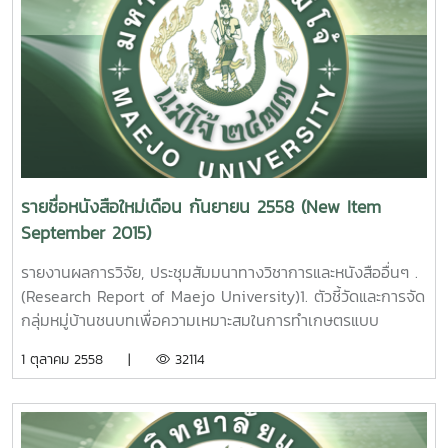
ดอ. นพพร บุญปลอด รายงานผลการวิจัยมหาวิทยาลัยแม่
โจ้44หน้า.เลขเรียกหนังสือ 2558 /ช38. 10 The Influence of
Rootstocks on Growth, Longan Decline, and Drought of
Longan CV. ‘Dew’. Nopporn Boonplod Maejo
University. 2015.
3.
โครงการอนุรักษ์และพัฒนาพันธุ์ลำไย ธีรนุช เจริญกิจ รายงาน
ผลการวิจัยมหาวิทยาลัยแม่โจ้ 45 หน้า. เลขเรียกหนังสือ 2558
/ ช38. 11 Germplasm Resources and Cultivar
รายชื่อหนังสือใหม่เดือน กันยายน 2558 (New Item
Development for Longan [ DimocarpuslonganLour. ] .
September 2015)
Theeranuch Jaroenkit Maejo University. 2015.
รายงานผลการวิจัย, ประชุมสัมมนาทางวิชาการและหนังสืออื่นๆ .
4. ผลของวิธีการทำแห้งต่อความสามารถในการต้านออซิเดชั
(Research Report of Maejo University)1. ตัวชี้วัดและการจัด
นของสาหร่ายสไปรูลิน่า [ Spirulina platensis ]. วิจิตรา แดง
กลุ่มหมู่บ้านชนบทเพื่อความเหมาะสมในการทำเกษตรแบบ
ปรก. รายงานผลการวิจัยมหาวิทยาลัยแม่โจ้. 97 หน้า. เลขเรียก
อินทรีย์ พหล ศักดิ์คะทัศน์ รายงานผลการวิจัย
1 ตุลาคม 2558 |
32114
หนังสือ 2558 /ช43. 13
มหาวิทยาลัยแม่โจ้ 82 หน้า. เลขเรียกหนังสือ 2558 /
30Indicators and Clustering of Rural Villages for
Effect of Drying Method on Antioxidant Activities of
Appropriate in Organic Agricultural Practice. Phahol
Spirulina [ Spirulina platensis ]. Wichittra Daengprok
Sakkatat Maejo University. 2015. 2.การ