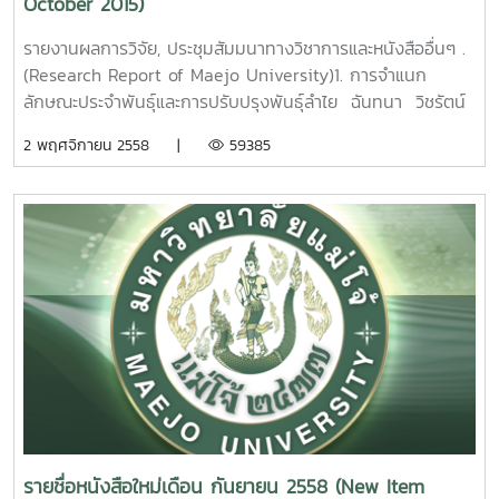
October 2015)
รายงานผลการวิจัย, ประชุมสัมมนาทางวิชาการและหนังสืออื่นๆ .
(Research Report of Maejo University)1. การจำแนก
ลักษณะประจำพันธุ์และการปรับปรุงพันธุ์ลำไย ฉันทนา วิชรัตน์
รายงานผลการวิจัยมหาวิทยาลัยแม่โจ้. 155 หน้า. เลขเรียก
2 พฤศจิกายน 2558 |
59385
หนังสือ 2558 / ช38. 09 Classification of Longan
Germplasm and Breeding Program.Chantana
Wicharatana Maejo University. 2015. 2. อิทธิพลของ
ต้นตอลำไยต่อการเจริญเติบโตทนแล้งและทนโรคของลำไยพันธุ์
ดอ. นพพร บุญปลอด รายงานผลการวิจัยมหาวิทยาลัยแม่
โจ้44หน้า.เลขเรียกหนังสือ 2558 /ช38. 10 The Influence of
Rootstocks on Growth, Longan Decline, and Drought of
Longan CV. ‘Dew’. Nopporn Boonplod Maejo
University. 2015.
3.
โครงการอนุรักษ์และพัฒนาพันธุ์ลำไย ธีรนุช เจริญกิจ รายงาน
ผลการวิจัยมหาวิทยาลัยแม่โจ้ 45 หน้า. เลขเรียกหนังสือ 2558
/ ช38. 11 Germplasm Resources and Cultivar
รายชื่อหนังสือใหม่เดือน กันยายน 2558 (New Item