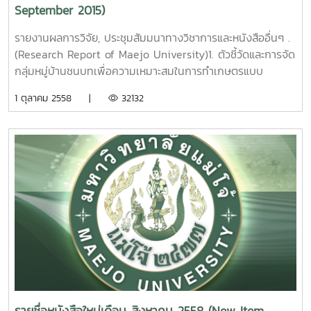
Development for Longan [ DimocarpuslonganLour. ] .
September 2015)
Theeranuch Jaroenkit Maejo University. 2015.
รายงานผลการวิจัย, ประชุมสัมมนาทางวิชาการและหนังสืออื่นๆ .
4. ผลของวิธีการทำแห้งต่อความสามารถในการต้านออซิเดชั
(Research Report of Maejo University)1. ตัวชี้วัดและการจัด
นของสาหร่ายสไปรูลิน่า [ Spirulina platensis ]. วิจิตรา แดง
กลุ่มหมู่บ้านชนบทเพื่อความเหมาะสมในการทำเกษตรแบบ
ปรก. รายงานผลการวิจัยมหาวิทยาลัยแม่โจ้. 97 หน้า. เลขเรียก
อินทรีย์ พหล ศักดิ์คะทัศน์ รายงานผลการวิจัย
1 ตุลาคม 2558 |
32132
หนังสือ 2558 /ช43. 13
มหาวิทยาลัยแม่โจ้ 82 หน้า. เลขเรียกหนังสือ 2558 /
30Indicators and Clustering of Rural Villages for
Effect of Drying Method on Antioxidant Activities of
Appropriate in Organic Agricultural Practice. Phahol
Spirulina [ Spirulina platensis ]. Wichittra Daengprok
Sakkatat Maejo University. 2015. 2.การ
Maejo University. 2015.
พัฒนาศักยภาพเกษตรกรรายย่อยปลูกยางพาราในภาคเหนือ
ตอนบน. นคเรศ รังควัต รายงานผลการวิจัยมหาวิทยาลัยแม่โจ้
5. การศึกษาศักยภาพในการนำเศษวัสดุจากการตัดแต่งกิ่งลำไย
74 หน้า. เลขเรียกหนังสือ 2558 /31
มาผลิตเอทานอล. มยุรา ศรีกัลยานุกูล รายงานผลการวิจัย
The Efficiency Development of Smallholder
มหาวิทยาลัยแม่โจ้ 80 หน้า. เลขเรียกหนังสือ 2558 / 36
Rubber Farms in Northern, Thailand . Nakarate
A study on the possibility of longan tree trimming
Rungkawat Maejo University. 2015. 3. การ
waste for the bioethanol productionerms
ตรวจสอบปริมาณแก๊สแอมโมเนียที่เป็นพาจากโรงงาน
Mayura Srikanlayanukul Maejo University. 2015. 6.
อุตสาหกรรมเกษตรด้วยเซนเซอร์ที่ประดิษฐ์จากอนุภาคนาโนเฟอริ
ดัชนีความสุขของชุมชนบริเวณรอบพื้นที่ป่าอนุรักษ์มหาวิทยาลัย
กออกไซด์ที่อุณหภูมิต่ำ นิตยา ตาแม่ก๋ง รายงานผลการวิจัย