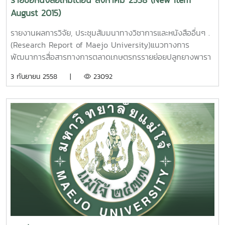
รายชื่อหนังสือใหม่เดือน สิงหาคม 2558 (New Item
แม่โจ้ – แพร่ ฑีฆา โยธาภักดีรายงานผลการวิจัยมหาวิทยาลัยแม่
มหาวิทยาลัยแม่โจ้ 69 หน้า. เลขเรียกหนังสือ 2558 /32
August 2015)
โจ้. 70 หน้า. เลขเรียกหนังสือ 2558 / 37
The Monitoring of
Community Happiness Index around Forest
Noxious NG3 Gas from agro Industry with Sensors
รายงานผลการวิจัย, ประชุมสัมมนาทางวิชาการและหนังสืออื่นๆ .
Conservation of Maejo University Phrae Campus, Phrae
Fabricated from Fe2O3. Nanoparticles at low
(Research Report of Maejo University)แนวทางการ
Province Teeka Yotapakdee Maejo University. 2015.
temperature. Nitaya tamaeklong Maejo University.
พัฒนาการสื่อสารทางการตลาดเกษตรกรรายย่อยปลูกยางพารา
7. ปัจจัยที่เป็นตัวกำหนดการทำเกษตรอินทรีย์ของเกษตรกรใน
2015.4. การเพิ่มประสิทธิภาพในการจับแก๊สที่เป็นอันตรายต่อสิ่ง
ในภาคเหนือตอนบน อุดมวิทย์ นักดนตรี รายงานผลการวิจัย
3 กันยายน 2558 |
23092
พื้นที่ ตำบลแม่แฝก อำเภอสันทราย จังหวัดเชียงใหม่ วีร์ พวง
แวดล้อมโดยใช้ฟิลม์ที่เจือด้วยแพทตินัมจากการสังเคราะห์โดยวิธี
มหาวิทยาลัยแม่โจ้ 86 หน้า. เลขเรียกหนังสือ 2558 / ช46.
เพิกศึก รายงานผลการวิจัยมหาวิทยาลัยแม่โจ้ 99 หน้าเลข
ไฮโดรเทอร์มอล / รายงานผลการวิจัยมหาวิทยาลัยแม่โจ้ 108
03Guidelines of Marketing Communication
เรียกหนังสือ 2558 / 38 Factors Determenant the
หน้า. เลขเรียกหนังสือ 2558 / 33
Development for Smallholder Rubber Farms in
Organic Farming of Farmer In Tambon MaeFag Sansai
Northern, Thailand. Udomwit Nakdontree Maejo
Chiangmai Thailand .Wee Poungperksuk Maejo
Enhance Sensing Performance of Environmentally
University. 2015.
University. 2015.
Hazardous Gas Based on Hydrothermaly . Synthesis of
2. ยุทธศาสตร์
8. การเต
Platinum Loaded Vanadium Oxide Films. Viruntachar
การท่องเที่ยวเชิงนิเวศตำบลแม่แฝก อำเภอสันทราย จังหวัด
รียมฟิลม์พอลิพรอพิลีนที่สบายได้ด้วยแสง ธวัฒน์ สร้อยทอง
Kruefu Maejo University. 2015.5. หัวเรื่องภาษาไทยเปรียบ
เชียงใหม่ พิมพ์ชนก สังข์แก้ว รายงานผลการวิจัยมหาวิทยาลัย
รายงานผลการวิจัยมหาวิทยาลัยแม่โจ้ 48 หน้า. เลขเรียก
เทียบกับหัวเรื่องภาษาอังกฤษของห้องสมุดรัฐสภาอเมริกัน :
แม่โจ้ 63 หน้า. เลขเรียกหนังสือ 2558 / 23
หนังสือ 2558 / 39 reparation of photo-degradable
กรณีศึกษาคำศัพท์สาขาหลักและคำศัพท์สัมพันธ์แคบกว่าในระดับ
Ecotourism Strategy of Maefaek Sub-
polypropylene films. Tawat Soltong Maejo University.
NT1. สุธรรม อุมาแสงทองกุล รายงานผลการวิจัยมหาวิทยาลัยแม่
district, Sansai District, Chiang Mai
2015.
โจ้ 89 หน้า. เลขเรียกหนังสือ 2558 / 34
Province.Pimchanok Sangkaew Maejo University.
9. การสังเคราะห์