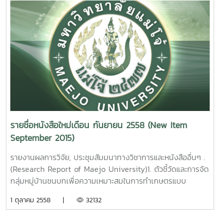
Wicharatana Maejo University. 2015. 2. อิทธิพลของ
ต้นตอลำไยต่อการเจริญเติบโตทนแล้งและทนโรคของลำไยพันธุ์
ดอ. นพพร บุญปลอด รายงานผลการวิจัยมหาวิทยาลัยแม่
โจ้44หน้า.เลขเรียกหนังสือ 2558 /ช38. 10 The Influence of
Rootstocks on Growth, Longan Decline, and Drought of
Longan CV. ‘Dew’. Nopporn Boonplod Maejo
University. 2015.
3.
โครงการอนุรักษ์และพัฒนาพันธุ์ลำไย ธีรนุช เจริญกิจ รายงาน
ผลการวิจัยมหาวิทยาลัยแม่โจ้ 45 หน้า. เลขเรียกหนังสือ 2558
/ ช38. 11 Germplasm Resources and Cultivar
รายชื่อหนังสือใหม่เดือน กันยายน 2558 (New Item
Development for Longan [ DimocarpuslonganLour. ] .
September 2015)
Theeranuch Jaroenkit Maejo University. 2015.
รายงานผลการวิจัย, ประชุมสัมมนาทางวิชาการและหนังสืออื่นๆ .
4. ผลของวิธีการทำแห้งต่อความสามารถในการต้านออซิเดชั
(Research Report of Maejo University)1. ตัวชี้วัดและการจัด
นของสาหร่ายสไปรูลิน่า [ Spirulina platensis ]. วิจิตรา แดง
กลุ่มหมู่บ้านชนบทเพื่อความเหมาะสมในการทำเกษตรแบบ
ปรก. รายงานผลการวิจัยมหาวิทยาลัยแม่โจ้. 97 หน้า. เลขเรียก
อินทรีย์ พหล ศักดิ์คะทัศน์ รายงานผลการวิจัย
1 ตุลาคม 2558 |
32132
หนังสือ 2558 /ช43. 13
มหาวิทยาลัยแม่โจ้ 82 หน้า. เลขเรียกหนังสือ 2558 /
30Indicators and Clustering of Rural Villages for