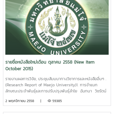
รายชื่อหนังสือใหม่เดือน ตุลาคม 2558 (New Item
October 2015)
รายงานผลการวิจัย, ประชุมสัมมนาทางวิชาการและหนังสืออื่นๆ .
(Research Report of Maejo University)1. การจำแนก
ลักษณะประจำพันธุ์และการปรับปรุงพันธุ์ลำไย ฉันทนา วิชรัตน์
รายงานผลการวิจัยมหาวิทยาลัยแม่โจ้. 155 หน้า. เลขเรียก
2 พฤศจิกายน 2558 |
59385
หนังสือ 2558 / ช38. 09 Classification of Longan
Germplasm and Breeding Program.Chantana