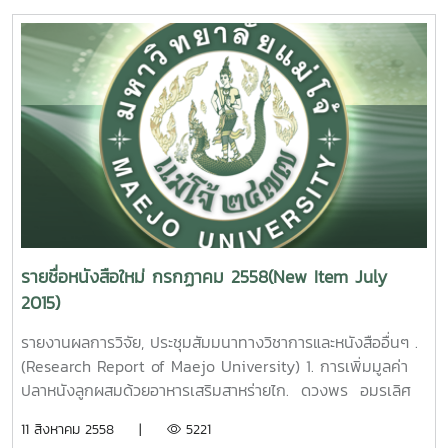
ไฮโดรเทอร์มอล / รายงานผลการวิจัยมหาวิทยาลัยแม่โจ้ 108
03Guidelines of Marketing Communication
เรียกหนังสือ 2558 / 38 Factors Determenant the
หน้า. เลขเรียกหนังสือ 2558 / 33
Development for Smallholder Rubber Farms in
Organic Farming of Farmer In Tambon MaeFag Sansai
Northern, Thailand. Udomwit Nakdontree Maejo
Chiangmai Thailand .Wee Poungperksuk Maejo
Enhance Sensing Performance of Environmentally
University. 2015.
University. 2015.
Hazardous Gas Based on Hydrothermaly . Synthesis of
2. ยุทธศาสตร์
8. การเต
Platinum Loaded Vanadium Oxide Films. Viruntachar
การท่องเที่ยวเชิงนิเวศตำบลแม่แฝก อำเภอสันทราย จังหวัด
รียมฟิลม์พอลิพรอพิลีนที่สบายได้ด้วยแสง ธวัฒน์ สร้อยทอง
Kruefu Maejo University. 2015.5. หัวเรื่องภาษาไทยเปรียบ
เชียงใหม่ พิมพ์ชนก สังข์แก้ว รายงานผลการวิจัยมหาวิทยาลัย
รายงานผลการวิจัยมหาวิทยาลัยแม่โจ้ 48 หน้า. เลขเรียก
เทียบกับหัวเรื่องภาษาอังกฤษของห้องสมุดรัฐสภาอเมริกัน :
แม่โจ้ 63 หน้า. เลขเรียกหนังสือ 2558 / 23
หนังสือ 2558 / 39 reparation of photo-degradable
กรณีศึกษาคำศัพท์สาขาหลักและคำศัพท์สัมพันธ์แคบกว่าในระดับ
Ecotourism Strategy of Maefaek Sub-
polypropylene films. Tawat Soltong Maejo University.
NT1. สุธรรม อุมาแสงทองกุล รายงานผลการวิจัยมหาวิทยาลัยแม่
district, Sansai District, Chiang Mai
2015.
โจ้ 89 หน้า. เลขเรียกหนังสือ 2558 / 34
Province.Pimchanok Sangkaew Maejo University.
9. การสังเคราะห์
2015.
รายชื่อหนังสือใหม่ กรกฏาคม 2558(New Item July
แคลเซียมซิลิเกตจากหอยเชอรี่และแกลบข้าวเพื่อใช้เป็นตัวเร่งปฎิ
Comparison of Thai Subject
3. ปัจจัยที่มีผลต่อ
2015)
กิริยาในไปโอดีเซล รัชดาภรณ์ ปันทะรส รายงานผลการวิจัย
Headings and Library of Congress Subject Headings : a
ประสิทธิภาพการผลิตข้าวของเกษตรกรในเขตภาคเหนือตอนบน
มหาวิทยาลัยแม่โจ้ 67 หน้า. เลขเรียกหนังสือ 2558 / 41
Case Study of Terms Related to Main Subject Fields
อารีย์ เชื้อเมืองพาน รายงานผลการวิจัยมหาวิทยาลัยแม่โจ้ 57
รายงานผลการวิจัย, ประชุมสัมมนาทางวิชาการและหนังสืออื่นๆ .
Synthesis of calcium silicate from golden apple snail
and Their First Level of Narrower Terms [NT1] .
หน้า. เลขเรียกหนังสือ 2558 / 24Factors Enhancing
(Research Report of Maejo University) 1. การเพิ่มมูลค่า
and rice husk to use as catalyst in biodiesel.
Sutham Umasangtongkul Maejo University. 2015. 6.
Efficiency of Farmer Production in Upper Northern
ปลาหนังลูกผสมด้วยอาหารเสริมสาหร่ายไก. ดวงพร อมรเลิศ
Ratchadaporn Puntharod Maejo University. 2015.
ฐานข้อมูลภาพยนตร์ดีเด่น : การพัฒนาคอลเลคชั่น งานเทคนิค
region.Aree Cheamuangpha Maejo University.
พิศาล. รายงานผลการวิจัยมหาวิทยาลัยแม่โจ้. 35 หน้า. เลข
10. การหาสภาวะที่เหมาะสมในการอบแห้งต่อการสกัดสารต้าน
11 สิงหาคม 2558 |
5221
ห้องสมุดและการออกแบบโปรแกรมสืบค้นสารสนเทศภาพยนต์ สุ
2015. 4. การบริหารจัดการลุ่มน้ำแม่ทาแบบบูรณาการเพื่อ
เรียกหนังสือ 2558 / ช40. 10 Value added of hybrid