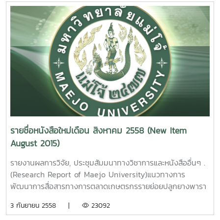
Effect of Drying Method on Antioxidant Activities of
Appropriate in Organic Agricultural Practice. Phahol
Spirulina [ Spirulina platensis ]. Wichittra Daengprok
Sakkatat Maejo University. 2015. 2.การ
Maejo University. 2015.
พัฒนาศักยภาพเกษตรกรรายย่อยปลูกยางพาราในภาคเหนือ
ตอนบน. นคเรศ รังควัต รายงานผลการวิจัยมหาวิทยาลัยแม่โจ้
5. การศึกษาศักยภาพในการนำเศษวัสดุจากการตัดแต่งกิ่งลำไย
74 หน้า. เลขเรียกหนังสือ 2558 /31
มาผลิตเอทานอล. มยุรา ศรีกัลยานุกูล รายงานผลการวิจัย
The Efficiency Development of Smallholder
มหาวิทยาลัยแม่โจ้ 80 หน้า. เลขเรียกหนังสือ 2558 / 36
Rubber Farms in Northern, Thailand . Nakarate
A study on the possibility of longan tree trimming
Rungkawat Maejo University. 2015. 3. การ
waste for the bioethanol productionerms
ตรวจสอบปริมาณแก๊สแอมโมเนียที่เป็นพาจากโรงงาน
Mayura Srikanlayanukul Maejo University. 2015. 6.
อุตสาหกรรมเกษตรด้วยเซนเซอร์ที่ประดิษฐ์จากอนุภาคนาโนเฟอริ
ดัชนีความสุขของชุมชนบริเวณรอบพื้นที่ป่าอนุรักษ์มหาวิทยาลัย
กออกไซด์ที่อุณหภูมิต่ำ นิตยา ตาแม่ก๋ง รายงานผลการวิจัย
รายชื่อหนังสือใหม่เดือน สิงหาคม 2558 (New Item
แม่โจ้ – แพร่ ฑีฆา โยธาภักดีรายงานผลการวิจัยมหาวิทยาลัยแม่
มหาวิทยาลัยแม่โจ้ 69 หน้า. เลขเรียกหนังสือ 2558 /32
August 2015)
โจ้. 70 หน้า. เลขเรียกหนังสือ 2558 / 37
The Monitoring of
Community Happiness Index around Forest
Noxious NG3 Gas from agro Industry with Sensors
รายงานผลการวิจัย, ประชุมสัมมนาทางวิชาการและหนังสืออื่นๆ .
Conservation of Maejo University Phrae Campus, Phrae
Fabricated from Fe2O3. Nanoparticles at low
(Research Report of Maejo University)แนวทางการ
Province Teeka Yotapakdee Maejo University. 2015.
temperature. Nitaya tamaeklong Maejo University.
พัฒนาการสื่อสารทางการตลาดเกษตรกรรายย่อยปลูกยางพารา
7. ปัจจัยที่เป็นตัวกำหนดการทำเกษตรอินทรีย์ของเกษตรกรใน
2015.4. การเพิ่มประสิทธิภาพในการจับแก๊สที่เป็นอันตรายต่อสิ่ง
ในภาคเหนือตอนบน อุดมวิทย์ นักดนตรี รายงานผลการวิจัย
3 กันยายน 2558 |
23092
พื้นที่ ตำบลแม่แฝก อำเภอสันทราย จังหวัดเชียงใหม่ วีร์ พวง
แวดล้อมโดยใช้ฟิลม์ที่เจือด้วยแพทตินัมจากการสังเคราะห์โดยวิธี
มหาวิทยาลัยแม่โจ้ 86 หน้า. เลขเรียกหนังสือ 2558 / ช46.
เพิกศึก รายงานผลการวิจัยมหาวิทยาลัยแม่โจ้ 99 หน้าเลข