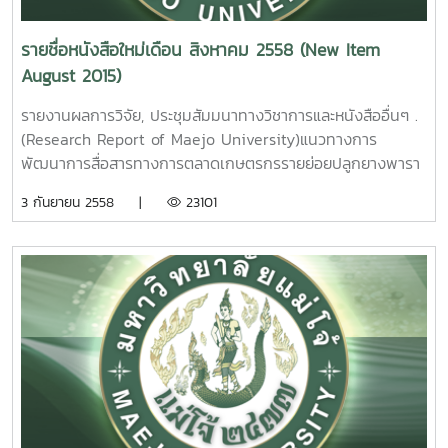
Mayura Srikanlayanukul Maejo University. 2015. 6.
อุตสาหกรรมเกษตรด้วยเซนเซอร์ที่ประดิษฐ์จากอนุภาคนาโนเฟอริ
ดัชนีความสุขของชุมชนบริเวณรอบพื้นที่ป่าอนุรักษ์มหาวิทยาลัย
กออกไซด์ที่อุณหภูมิต่ำ นิตยา ตาแม่ก๋ง รายงานผลการวิจัย
รายชื่อหนังสือใหม่เดือน สิงหาคม 2558 (New Item
แม่โจ้ – แพร่ ฑีฆา โยธาภักดีรายงานผลการวิจัยมหาวิทยาลัยแม่
มหาวิทยาลัยแม่โจ้ 69 หน้า. เลขเรียกหนังสือ 2558 /32
August 2015)
โจ้. 70 หน้า. เลขเรียกหนังสือ 2558 / 37
The Monitoring of
Community Happiness Index around Forest
Noxious NG3 Gas from agro Industry with Sensors
รายงานผลการวิจัย, ประชุมสัมมนาทางวิชาการและหนังสืออื่นๆ .
Conservation of Maejo University Phrae Campus, Phrae
Fabricated from Fe2O3. Nanoparticles at low
(Research Report of Maejo University)แนวทางการ
Province Teeka Yotapakdee Maejo University. 2015.
temperature. Nitaya tamaeklong Maejo University.
พัฒนาการสื่อสารทางการตลาดเกษตรกรรายย่อยปลูกยางพารา
7. ปัจจัยที่เป็นตัวกำหนดการทำเกษตรอินทรีย์ของเกษตรกรใน
2015.4. การเพิ่มประสิทธิภาพในการจับแก๊สที่เป็นอันตรายต่อสิ่ง
ในภาคเหนือตอนบน อุดมวิทย์ นักดนตรี รายงานผลการวิจัย
3 กันยายน 2558 |
23101
พื้นที่ ตำบลแม่แฝก อำเภอสันทราย จังหวัดเชียงใหม่ วีร์ พวง
แวดล้อมโดยใช้ฟิลม์ที่เจือด้วยแพทตินัมจากการสังเคราะห์โดยวิธี
มหาวิทยาลัยแม่โจ้ 86 หน้า. เลขเรียกหนังสือ 2558 / ช46.
เพิกศึก รายงานผลการวิจัยมหาวิทยาลัยแม่โจ้ 99 หน้าเลข
ไฮโดรเทอร์มอล / รายงานผลการวิจัยมหาวิทยาลัยแม่โจ้ 108
03Guidelines of Marketing Communication
เรียกหนังสือ 2558 / 38 Factors Determenant the
หน้า. เลขเรียกหนังสือ 2558 / 33
Development for Smallholder Rubber Farms in
Organic Farming of Farmer In Tambon MaeFag Sansai
Northern, Thailand. Udomwit Nakdontree Maejo
Chiangmai Thailand .Wee Poungperksuk Maejo
Enhance Sensing Performance of Environmentally
University. 2015.
University. 2015.
Hazardous Gas Based on Hydrothermaly . Synthesis of
2. ยุทธศาสตร์
8. การเต
Platinum Loaded Vanadium Oxide Films. Viruntachar
การท่องเที่ยวเชิงนิเวศตำบลแม่แฝก อำเภอสันทราย จังหวัด
รียมฟิลม์พอลิพรอพิลีนที่สบายได้ด้วยแสง ธวัฒน์ สร้อยทอง
Kruefu Maejo University. 2015.5. หัวเรื่องภาษาไทยเปรียบ
เชียงใหม่ พิมพ์ชนก สังข์แก้ว รายงานผลการวิจัยมหาวิทยาลัย
รายงานผลการวิจัยมหาวิทยาลัยแม่โจ้ 48 หน้า. เลขเรียก
เทียบกับหัวเรื่องภาษาอังกฤษของห้องสมุดรัฐสภาอเมริกัน :
แม่โจ้ 63 หน้า. เลขเรียกหนังสือ 2558 / 23
หนังสือ 2558 / 39 reparation of photo-degradable
กรณีศึกษาคำศัพท์สาขาหลักและคำศัพท์สัมพันธ์แคบกว่าในระดับ
Ecotourism Strategy of Maefaek Sub-
polypropylene films. Tawat Soltong Maejo University.