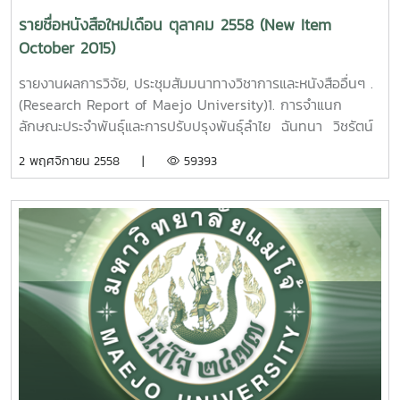
รายชื่อหนังสือใหม่เดือน ตุลาคม 2558 (New Item
October 2015)
รายงานผลการวิจัย, ประชุมสัมมนาทางวิชาการและหนังสืออื่นๆ .
(Research Report of Maejo University)1. การจำแนก
ลักษณะประจำพันธุ์และการปรับปรุงพันธุ์ลำไย ฉันทนา วิชรัตน์
รายงานผลการวิจัยมหาวิทยาลัยแม่โจ้. 155 หน้า. เลขเรียก
2 พฤศจิกายน 2558 |
59393
หนังสือ 2558 / ช38. 09 Classification of Longan
Germplasm and Breeding Program.Chantana
Wicharatana Maejo University. 2015. 2. อิทธิพลของ
ต้นตอลำไยต่อการเจริญเติบโตทนแล้งและทนโรคของลำไยพันธุ์
ดอ. นพพร บุญปลอด รายงานผลการวิจัยมหาวิทยาลัยแม่
โจ้44หน้า.เลขเรียกหนังสือ 2558 /ช38. 10 The Influence of
Rootstocks on Growth, Longan Decline, and Drought of
Longan CV. ‘Dew’. Nopporn Boonplod Maejo
University. 2015.
3.
โครงการอนุรักษ์และพัฒนาพันธุ์ลำไย ธีรนุช เจริญกิจ รายงาน