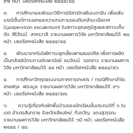
๙๒ หน้า. เลขเรียกหนังสือ ๒๕๕๕/๕๔.
๓. การศึกษาและพัฒนาวิธีการใช้สารไกลซีนเบตาอีน เพื่อเพิ่ม
เปอร์เซ็นต์การงอกและความทนทานของต้นกล้ามะเขือเทศ
(
Lycopersicon esculentum
) ในสภาวะอุณหภูมิสูงและสภาวะเค็ม
จัด. สิริวัฒน์ สาครวาสี. รายงานผลการวิจัย มหาวิทยาลัยแม่โจ้. ๒๘
หน้า. เลขเรียกหนังสือ ๒๕๕๕/๕๕
๔. พัฒนาเทคโนโลยีการปลูกเลี้ยงฟาแลนอปซีส เพื่อการผลิต
เป็นกล้วยไม้กระถางเชิงพานิชย์. ธนวัฒน์ รอดขาว. รายงานผลการ
วิจัย มหาวิทยาลัยแม่โจ้. ๕๔ หน้า. เลขเรียกหนังสือ ๒๕๕๕/๕๖.
๕. การศึกษาวิกฤตแรงงานภาคการเกษตร / กรณีศึกษาลำไย.
สายสกุล ฟองมูล. รายงานผลการวิจัย มหาวิทยาลัยแม่โจ้. ๙๖
หน้า. เลขเรียกหนังสือ ๒๕๕๕/๕๗.
๖. ความรู้เกี่ยวกับผักพื้นบ้านของนักเรียนชั้นประถมปีที่ ๖ ใน
เขต อำเภอสันทราย จังหวัดเชียงใหม่. กิ่งขวัญ แดงสุวรรณ.
รายงานผลการวิจัย มหาวิทยาลัยแม่โจ้. ๖0 หน้า. เลขเรียกหนังสือ
๒๕๕๕ / ๕๘.