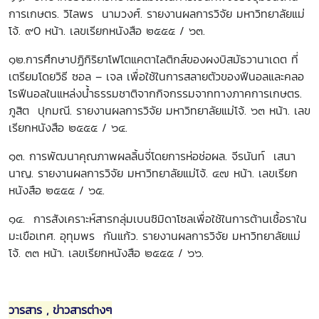
การเกษตร. วิไลพร นามวงศ์. รายงานผลการวิจัย มหาวิทยาลัยแม่
โจ้. ๙0 หน้า. เลขเรียกหนังสือ ๒๕๕๕ / ๖๓.
๑๒.การศึกษาปฏิกิริยาโฟโตแคตาไลติกส์ของผงบิสมัธวานาเดต ที่
เตรียมโดยวิธี ซอล – เจล เพื่อใช้ในการสลายตัวของฟีนอลและคลอ
โรฟีนอลในแหล่งน้ำธรรมชาติจากกิจกรรมจากทางภาคการเกษตร.
ภูสิต ปุกมณี. รายงานผลการวิจัย มหาวิทยาลัยแม่โจ้. ๖๓ หน้า. เลข
เรียกหนังสือ ๒๕๕๕ / ๖๔.
๑๓. การพัฒนาคุณภาพผลลิ้นจี่โดยการห่อช่อผล. จีรนันท์ เสนา
นาญ. รายงานผลการวิจัย มหาวิทยาลัยแม่โจ้. ๔๗ หน้า. เลขเรียก
หนังสือ ๒๕๕๕ / ๖๕.
๑๔. การสังเคราะห์สารกลุ่มเบนซิมิดาโซลเพื่อใช้ในการต้านเชื้อราใน
มะเขือเทศ. อุทุมพร กันแก้ว. รายงานผลการวิจัย มหาวิทยาลัยแม่
โจ้. ๓๓ หน้า. เลขเรียกหนังสือ ๒๕๕๕ / ๖๖.
วารสาร , ข่าวสารต่างๆ