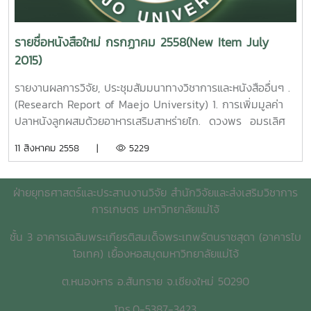
NT1. สุธรรม อุมาแสงทองกุล รายงานผลการวิจัยมหาวิทยาลัยแม่
district, Sansai District, Chiang Mai
2015.
โจ้ 89 หน้า. เลขเรียกหนังสือ 2558 / 34
Province.Pimchanok Sangkaew Maejo University.
9. การสังเคราะห์
2015.
รายชื่อหนังสือใหม่ กรกฏาคม 2558(New Item July
แคลเซียมซิลิเกตจากหอยเชอรี่และแกลบข้าวเพื่อใช้เป็นตัวเร่งปฎิ
Comparison of Thai Subject
3. ปัจจัยที่มีผลต่อ
2015)
กิริยาในไปโอดีเซล รัชดาภรณ์ ปันทะรส รายงานผลการวิจัย
Headings and Library of Congress Subject Headings : a
ประสิทธิภาพการผลิตข้าวของเกษตรกรในเขตภาคเหนือตอนบน
มหาวิทยาลัยแม่โจ้ 67 หน้า. เลขเรียกหนังสือ 2558 / 41
Case Study of Terms Related to Main Subject Fields
อารีย์ เชื้อเมืองพาน รายงานผลการวิจัยมหาวิทยาลัยแม่โจ้ 57
รายงานผลการวิจัย, ประชุมสัมมนาทางวิชาการและหนังสืออื่นๆ .
Synthesis of calcium silicate from golden apple snail
and Their First Level of Narrower Terms [NT1] .
หน้า. เลขเรียกหนังสือ 2558 / 24Factors Enhancing
(Research Report of Maejo University) 1. การเพิ่มมูลค่า
and rice husk to use as catalyst in biodiesel.
Sutham Umasangtongkul Maejo University. 2015. 6.
Efficiency of Farmer Production in Upper Northern
ปลาหนังลูกผสมด้วยอาหารเสริมสาหร่ายไก. ดวงพร อมรเลิศ
Ratchadaporn Puntharod Maejo University. 2015.
ฐานข้อมูลภาพยนตร์ดีเด่น : การพัฒนาคอลเลคชั่น งานเทคนิค
region.Aree Cheamuangpha Maejo University.
พิศาล. รายงานผลการวิจัยมหาวิทยาลัยแม่โจ้. 35 หน้า. เลข
10. การหาสภาวะที่เหมาะสมในการอบแห้งต่อการสกัดสารต้าน
11 สิงหาคม 2558 |
5229
ห้องสมุดและการออกแบบโปรแกรมสืบค้นสารสนเทศภาพยนต์ สุ
2015. 4. การบริหารจัดการลุ่มน้ำแม่ทาแบบบูรณาการเพื่อ
เรียกหนังสือ 2558 / ช40. 10 Value added of hybrid
อนุมูลอิสระในชาสมุนไพร กาญจนา นาคประสม รายงานผลการ
ธรรม อุมาแสงทองกุล รายงานผลการวิจัยมหาวิทยาลัยแม่โจ้
บรรเทาภาวะแห้งแล้งและภาวะอุทกภัย จังหวัดลำพูน อร
catfish strain with Cladophora spp. Supplemented
วิจัยมหาวิทยาลัยแม่โจ้ 36 หน้า. เลขเรียกหนังสือ 2558 / 42
125 หน้าเลขเรียกหนังสือ 2558 / 35 Best Motion
ทัย มิ่งธิพล รายงานผลการวิจัยมหาวิทยาลัยแม่โจ้ 204
pellet feed. Doungporn Amornlerdpison. Maejo
ฝ่ายยุทธศาสตร์และประสานงานวิจัย สำนักวิจัยและส่งเสริมวิชาการ
The Optimization of Drying Condition on Antioxidants
Picture Database : Collection Development, Library
หน้า. เลขเรียกหนังสือ 2558 / 25
University. 2015. 2. ผลของการใช้ prebiotic
การเกษตร มหาวิทยาลัยแม่โจ้
Extraction of herbal Tea from nelumbo nucifera
Technical Work and Searching Design. Sutham
M
probiotic และ synbiotic ในการอนุบาลและเลี้ยงปลานิลแดง
Gaertn Kanjana Narkprasom Maejo University.
Umasangtongkul Maejo University. 2015.7. ระบบการ
Tha Integrated Watershed Management Model for
ชั้น 3 อาคารเฉลิมพระเกียรติสมเด็จพระเทพรัตนราชสุดา (อาคารไบ
[Oreochromis mossambicus x O.niloticus ] เพื่อเข้าสู่ระบบ
2015. 11. การหาสภาวะที่เหมาะสมในการสกัดสารฟีโนลิกจาก
อนุบาลปลาหนังลูกผสมในกระชังเชิงพาณิชย์ เกรียงศักดิ์ เม่
Drought and Flood Mitigation, Lumphun
โอเทค) เยื้องหอสมุดมหาวิทยาลัยแม่โจ้
การผลิตที่เป็นมิตรต่อสิ่งแวดล้อม. เทพรัตน์ อึ้งเศรษฐพันธ์.
เมล็ดมะเกื๋ยงโดยวิธีไมโครเวฟร่วม และฤทธิ์ต้านอนุมูลอิสระ
งอำพัน รายงานผลการวิจัยมหาวิทยาลัยแม่โจ้ 51หน้า. เลขเรียก
Province.Orathai Mingtipon Maejo University. 2015.
รายงานผลการวิจัยมหาวิทยาลัยแม่โจ้ 31 หน้า. เลขเรียกหนังสือ
นักรบ นาคประสม รายงานผลการวิจัยมหาวิทยาลัยแม่โจ้ 38
ต.หนองหาร อ.สันทราย จ.เชียงใหม่ 50290
หนังสือ 2558 / ช40. 11
2558 / ช43. 10 Effect
หน้า. เลขเรียกหนังสือ 2558 / 43 Optimization of
The Nursing
5. การควบคุมทางชีวภาพของ
of Prebiotic Probiotic and Synbiotic on Hybrid Red
โทร.0-5387-3423