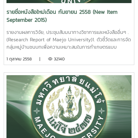
ผลการวิจัยมหาวิทยาลัยแม่โจ้ 45 หน้า. เลขเรียกหนังสือ 2558
/ ช38. 11 Germplasm Resources and Cultivar
รายชื่อหนังสือใหม่เดือน กันยายน 2558 (New Item
Development for Longan [ DimocarpuslonganLour. ] .
September 2015)
Theeranuch Jaroenkit Maejo University. 2015.
รายงานผลการวิจัย, ประชุมสัมมนาทางวิชาการและหนังสืออื่นๆ .
4. ผลของวิธีการทำแห้งต่อความสามารถในการต้านออซิเดชั
(Research Report of Maejo University)1. ตัวชี้วัดและการจัด
นของสาหร่ายสไปรูลิน่า [ Spirulina platensis ]. วิจิตรา แดง
กลุ่มหมู่บ้านชนบทเพื่อความเหมาะสมในการทำเกษตรแบบ
ปรก. รายงานผลการวิจัยมหาวิทยาลัยแม่โจ้. 97 หน้า. เลขเรียก
อินทรีย์ พหล ศักดิ์คะทัศน์ รายงานผลการวิจัย
1 ตุลาคม 2558 |
32140
หนังสือ 2558 /ช43. 13
มหาวิทยาลัยแม่โจ้ 82 หน้า. เลขเรียกหนังสือ 2558 /
30Indicators and Clustering of Rural Villages for
Effect of Drying Method on Antioxidant Activities of
Appropriate in Organic Agricultural Practice. Phahol
Spirulina [ Spirulina platensis ]. Wichittra Daengprok
Sakkatat Maejo University. 2015. 2.การ
Maejo University. 2015.
พัฒนาศักยภาพเกษตรกรรายย่อยปลูกยางพาราในภาคเหนือ
ตอนบน. นคเรศ รังควัต รายงานผลการวิจัยมหาวิทยาลัยแม่โจ้
5. การศึกษาศักยภาพในการนำเศษวัสดุจากการตัดแต่งกิ่งลำไย
74 หน้า. เลขเรียกหนังสือ 2558 /31
มาผลิตเอทานอล. มยุรา ศรีกัลยานุกูล รายงานผลการวิจัย
The Efficiency Development of Smallholder
มหาวิทยาลัยแม่โจ้ 80 หน้า. เลขเรียกหนังสือ 2558 / 36
Rubber Farms in Northern, Thailand . Nakarate
A study on the possibility of longan tree trimming
Rungkawat Maejo University. 2015. 3. การ
waste for the bioethanol productionerms
ตรวจสอบปริมาณแก๊สแอมโมเนียที่เป็นพาจากโรงงาน