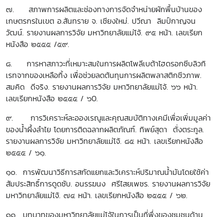
๗. สภาพการผลิตและช่องทางการจัดจำหน่ายผักพื้นบ้านของ
เกษตรกรในเขต อ.สันทราย จ. เชียงใหม่. ปวีณา ลิมป์กาญจน
วัฒน์. รายงานผลการวิจัย มหาวิทยาลัยแม่โจ้. ๙๕ หน้า. เลขเรียก
หนังสือ ๒๕๕๕ /๕๙.
๘. การหาสภาวะที่เหมาะสมในการผลิตโพลีเบต้าไฮดรอกซีบลิวทิ
เรทจากของเหลือทิ้ง เพื่อช่วยลดต้นทุนการผลิตพลาสติกชีวภาพ.
สมคิด ดีจริง. รายงานผลการวิจัย มหาวิทยาลัยแม่โจ้. ๖๖ หน้า.
เลขเรียกหนังสือ ๒๕๕๕ / ๖0.
๙. การวิเคราะห์ละอองเรณูและคุณสมบัติทางเคมีเพื่อเพิ่มมูลค่า
ของน้ำผึ้งลำไย โดยการติดฉลากผลิตภัณฑ์. ทิพย์สุดา ตั่งตระกูล.
รายงานผลการวิจัย มหาวิทยาลัยแม่โจ้. ๘๕ หน้า. เลขเรียกหนังสือ
๒๕๕๕ / ๖๑.
๑๐. การพัฒนาวิธีการสกัดแยกและวิเคราะห์ปริมาณน้ำมันโดยใช้ค่า
สัมประสิทธิ์การดูดซับ. อนรรฆนง ศรีไสยเพชร. รายงานผลการวิจัย
มหาวิทยาลัยแม่โจ้. ๗๔ หน้า. เลขเรียกหนังสือ ๒๕๕๕ / ๖๒.
๑๑. บทบาทของมหาวิทยาลัยแม่โจ้ในการเป็นที่พึ่งของชุมชนด้าน