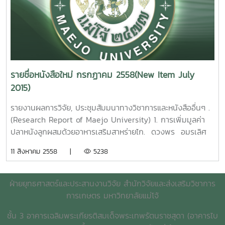
รียมฟิลม์พอลิพรอพิลีนที่สบายได้ด้วยแสง ธวัฒน์ สร้อยทอง
Kruefu Maejo University. 2015.5. หัวเรื่องภาษาไทยเปรียบ
เชียงใหม่ พิมพ์ชนก สังข์แก้ว รายงานผลการวิจัยมหาวิทยาลัย
รายงานผลการวิจัยมหาวิทยาลัยแม่โจ้ 48 หน้า. เลขเรียก
เทียบกับหัวเรื่องภาษาอังกฤษของห้องสมุดรัฐสภาอเมริกัน :
แม่โจ้ 63 หน้า. เลขเรียกหนังสือ 2558 / 23
หนังสือ 2558 / 39 reparation of photo-degradable
กรณีศึกษาคำศัพท์สาขาหลักและคำศัพท์สัมพันธ์แคบกว่าในระดับ
Ecotourism Strategy of Maefaek Sub-
polypropylene films. Tawat Soltong Maejo University.
NT1. สุธรรม อุมาแสงทองกุล รายงานผลการวิจัยมหาวิทยาลัยแม่
district, Sansai District, Chiang Mai
2015.
โจ้ 89 หน้า. เลขเรียกหนังสือ 2558 / 34
Province.Pimchanok Sangkaew Maejo University.
9. การสังเคราะห์
2015.
รายชื่อหนังสือใหม่ กรกฏาคม 2558(New Item July
แคลเซียมซิลิเกตจากหอยเชอรี่และแกลบข้าวเพื่อใช้เป็นตัวเร่งปฎิ
Comparison of Thai Subject
3. ปัจจัยที่มีผลต่อ
2015)
กิริยาในไปโอดีเซล รัชดาภรณ์ ปันทะรส รายงานผลการวิจัย
Headings and Library of Congress Subject Headings : a
ประสิทธิภาพการผลิตข้าวของเกษตรกรในเขตภาคเหนือตอนบน
มหาวิทยาลัยแม่โจ้ 67 หน้า. เลขเรียกหนังสือ 2558 / 41
Case Study of Terms Related to Main Subject Fields
อารีย์ เชื้อเมืองพาน รายงานผลการวิจัยมหาวิทยาลัยแม่โจ้ 57
รายงานผลการวิจัย, ประชุมสัมมนาทางวิชาการและหนังสืออื่นๆ .
Synthesis of calcium silicate from golden apple snail
and Their First Level of Narrower Terms [NT1] .
หน้า. เลขเรียกหนังสือ 2558 / 24Factors Enhancing
(Research Report of Maejo University) 1. การเพิ่มมูลค่า
and rice husk to use as catalyst in biodiesel.
Sutham Umasangtongkul Maejo University. 2015. 6.
Efficiency of Farmer Production in Upper Northern
ปลาหนังลูกผสมด้วยอาหารเสริมสาหร่ายไก. ดวงพร อมรเลิศ
Ratchadaporn Puntharod Maejo University. 2015.
ฐานข้อมูลภาพยนตร์ดีเด่น : การพัฒนาคอลเลคชั่น งานเทคนิค
region.Aree Cheamuangpha Maejo University.
พิศาล. รายงานผลการวิจัยมหาวิทยาลัยแม่โจ้. 35 หน้า. เลข
10. การหาสภาวะที่เหมาะสมในการอบแห้งต่อการสกัดสารต้าน
11 สิงหาคม 2558 |
5238
ห้องสมุดและการออกแบบโปรแกรมสืบค้นสารสนเทศภาพยนต์ สุ
2015. 4. การบริหารจัดการลุ่มน้ำแม่ทาแบบบูรณาการเพื่อ
เรียกหนังสือ 2558 / ช40. 10 Value added of hybrid
อนุมูลอิสระในชาสมุนไพร กาญจนา นาคประสม รายงานผลการ
ธรรม อุมาแสงทองกุล รายงานผลการวิจัยมหาวิทยาลัยแม่โจ้
บรรเทาภาวะแห้งแล้งและภาวะอุทกภัย จังหวัดลำพูน อร
catfish strain with Cladophora spp. Supplemented
วิจัยมหาวิทยาลัยแม่โจ้ 36 หน้า. เลขเรียกหนังสือ 2558 / 42
125 หน้าเลขเรียกหนังสือ 2558 / 35 Best Motion
ทัย มิ่งธิพล รายงานผลการวิจัยมหาวิทยาลัยแม่โจ้ 204
pellet feed. Doungporn Amornlerdpison. Maejo
ฝ่ายยุทธศาสตร์และประสานงานวิจัย สำนักวิจัยและส่งเสริมวิชาการ
The Optimization of Drying Condition on Antioxidants
Picture Database : Collection Development, Library
หน้า. เลขเรียกหนังสือ 2558 / 25
University. 2015. 2. ผลของการใช้ prebiotic
การเกษตร มหาวิทยาลัยแม่โจ้
Extraction of herbal Tea from nelumbo nucifera
Technical Work and Searching Design. Sutham
M
probiotic และ synbiotic ในการอนุบาลและเลี้ยงปลานิลแดง
Gaertn Kanjana Narkprasom Maejo University.
Umasangtongkul Maejo University. 2015.7. ระบบการ
Tha Integrated Watershed Management Model for
ชั้น 3 อาคารเฉลิมพระเกียรติสมเด็จพระเทพรัตนราชสุดา (อาคารไบ
[Oreochromis mossambicus x O.niloticus ] เพื่อเข้าสู่ระบบ
2015. 11. การหาสภาวะที่เหมาะสมในการสกัดสารฟีโนลิกจาก