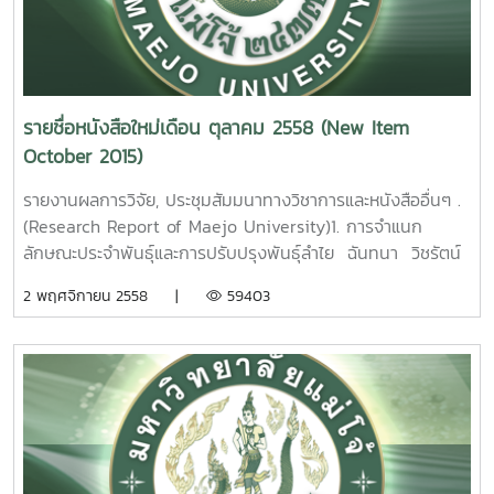
รายชื่อหนังสือใหม่เดือน ตุลาคม 2558 (New Item
October 2015)
รายงานผลการวิจัย, ประชุมสัมมนาทางวิชาการและหนังสืออื่นๆ .
(Research Report of Maejo University)1. การจำแนก
ลักษณะประจำพันธุ์และการปรับปรุงพันธุ์ลำไย ฉันทนา วิชรัตน์
รายงานผลการวิจัยมหาวิทยาลัยแม่โจ้. 155 หน้า. เลขเรียก
2 พฤศจิกายน 2558 |
59403
หนังสือ 2558 / ช38. 09 Classification of Longan
Germplasm and Breeding Program.Chantana
Wicharatana Maejo University. 2015. 2. อิทธิพลของ
ต้นตอลำไยต่อการเจริญเติบโตทนแล้งและทนโรคของลำไยพันธุ์
ดอ. นพพร บุญปลอด รายงานผลการวิจัยมหาวิทยาลัยแม่
โจ้44หน้า.เลขเรียกหนังสือ 2558 /ช38. 10 The Influence of
Rootstocks on Growth, Longan Decline, and Drought of
Longan CV. ‘Dew’. Nopporn Boonplod Maejo