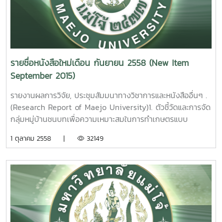
University. 2015.
3.
โครงการอนุรักษ์และพัฒนาพันธุ์ลำไย ธีรนุช เจริญกิจ รายงาน
ผลการวิจัยมหาวิทยาลัยแม่โจ้ 45 หน้า. เลขเรียกหนังสือ 2558
/ ช38. 11 Germplasm Resources and Cultivar
รายชื่อหนังสือใหม่เดือน กันยายน 2558 (New Item
Development for Longan [ DimocarpuslonganLour. ] .
September 2015)
Theeranuch Jaroenkit Maejo University. 2015.
รายงานผลการวิจัย, ประชุมสัมมนาทางวิชาการและหนังสืออื่นๆ .
4. ผลของวิธีการทำแห้งต่อความสามารถในการต้านออซิเดชั
(Research Report of Maejo University)1. ตัวชี้วัดและการจัด
นของสาหร่ายสไปรูลิน่า [ Spirulina platensis ]. วิจิตรา แดง
กลุ่มหมู่บ้านชนบทเพื่อความเหมาะสมในการทำเกษตรแบบ
ปรก. รายงานผลการวิจัยมหาวิทยาลัยแม่โจ้. 97 หน้า. เลขเรียก
อินทรีย์ พหล ศักดิ์คะทัศน์ รายงานผลการวิจัย
1 ตุลาคม 2558 |
32149
หนังสือ 2558 /ช43. 13
มหาวิทยาลัยแม่โจ้ 82 หน้า. เลขเรียกหนังสือ 2558 /
30Indicators and Clustering of Rural Villages for
Effect of Drying Method on Antioxidant Activities of
Appropriate in Organic Agricultural Practice. Phahol
Spirulina [ Spirulina platensis ]. Wichittra Daengprok
Sakkatat Maejo University. 2015. 2.การ
Maejo University. 2015.
พัฒนาศักยภาพเกษตรกรรายย่อยปลูกยางพาราในภาคเหนือ
ตอนบน. นคเรศ รังควัต รายงานผลการวิจัยมหาวิทยาลัยแม่โจ้
5. การศึกษาศักยภาพในการนำเศษวัสดุจากการตัดแต่งกิ่งลำไย
74 หน้า. เลขเรียกหนังสือ 2558 /31