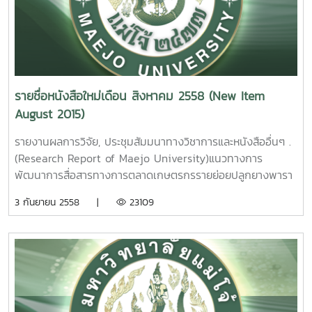
มาผลิตเอทานอล. มยุรา ศรีกัลยานุกูล รายงานผลการวิจัย
The Efficiency Development of Smallholder
มหาวิทยาลัยแม่โจ้ 80 หน้า. เลขเรียกหนังสือ 2558 / 36
Rubber Farms in Northern, Thailand . Nakarate
A study on the possibility of longan tree trimming
Rungkawat Maejo University. 2015. 3. การ
waste for the bioethanol productionerms
ตรวจสอบปริมาณแก๊สแอมโมเนียที่เป็นพาจากโรงงาน
Mayura Srikanlayanukul Maejo University. 2015. 6.
อุตสาหกรรมเกษตรด้วยเซนเซอร์ที่ประดิษฐ์จากอนุภาคนาโนเฟอริ
ดัชนีความสุขของชุมชนบริเวณรอบพื้นที่ป่าอนุรักษ์มหาวิทยาลัย
กออกไซด์ที่อุณหภูมิต่ำ นิตยา ตาแม่ก๋ง รายงานผลการวิจัย
รายชื่อหนังสือใหม่เดือน สิงหาคม 2558 (New Item
แม่โจ้ – แพร่ ฑีฆา โยธาภักดีรายงานผลการวิจัยมหาวิทยาลัยแม่
มหาวิทยาลัยแม่โจ้ 69 หน้า. เลขเรียกหนังสือ 2558 /32
August 2015)
โจ้. 70 หน้า. เลขเรียกหนังสือ 2558 / 37
The Monitoring of
Community Happiness Index around Forest
Noxious NG3 Gas from agro Industry with Sensors
รายงานผลการวิจัย, ประชุมสัมมนาทางวิชาการและหนังสืออื่นๆ .
Conservation of Maejo University Phrae Campus, Phrae
Fabricated from Fe2O3. Nanoparticles at low
(Research Report of Maejo University)แนวทางการ
Province Teeka Yotapakdee Maejo University. 2015.
temperature. Nitaya tamaeklong Maejo University.
พัฒนาการสื่อสารทางการตลาดเกษตรกรรายย่อยปลูกยางพารา
7. ปัจจัยที่เป็นตัวกำหนดการทำเกษตรอินทรีย์ของเกษตรกรใน
2015.4. การเพิ่มประสิทธิภาพในการจับแก๊สที่เป็นอันตรายต่อสิ่ง
ในภาคเหนือตอนบน อุดมวิทย์ นักดนตรี รายงานผลการวิจัย
3 กันยายน 2558 |
23109
พื้นที่ ตำบลแม่แฝก อำเภอสันทราย จังหวัดเชียงใหม่ วีร์ พวง
แวดล้อมโดยใช้ฟิลม์ที่เจือด้วยแพทตินัมจากการสังเคราะห์โดยวิธี
มหาวิทยาลัยแม่โจ้ 86 หน้า. เลขเรียกหนังสือ 2558 / ช46.
เพิกศึก รายงานผลการวิจัยมหาวิทยาลัยแม่โจ้ 99 หน้าเลข
ไฮโดรเทอร์มอล / รายงานผลการวิจัยมหาวิทยาลัยแม่โจ้ 108
03Guidelines of Marketing Communication
เรียกหนังสือ 2558 / 38 Factors Determenant the
หน้า. เลขเรียกหนังสือ 2558 / 33
Development for Smallholder Rubber Farms in
Organic Farming of Farmer In Tambon MaeFag Sansai
Northern, Thailand. Udomwit Nakdontree Maejo
Chiangmai Thailand .Wee Poungperksuk Maejo
Enhance Sensing Performance of Environmentally
University. 2015.
University. 2015.
Hazardous Gas Based on Hydrothermaly . Synthesis of
2. ยุทธศาสตร์
8. การเต
Platinum Loaded Vanadium Oxide Films. Viruntachar
การท่องเที่ยวเชิงนิเวศตำบลแม่แฝก อำเภอสันทราย จังหวัด