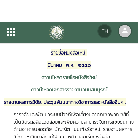
หนังสือใหม่ เดือนมีนาคม 2556
TH
หน้าแรก
ข่าวสารกิจกรรม
รายละเอียดข่าวสาร
รายชื่อหนังสือใหม่
มีนาคม พ.ศ. ๒๕๕๖
ดาวน์โหลดรายชื่อหนังสือใหม่
ดาวน์โหลดเอกสารรายงานฉบับสมบูรณ์
รายงานผลการวิจัย, ประชุมสัมมนาทางวิชาการและหนังสืออื่นๆ .
การวิจัยและพัฒนาระบบชีววิถีเพื่อเลี้ยงปลาดุกเชิงพาณิชย์ที่
เป็นมิตรต่อสิ่งแวดล้อมและเพิ่มความสามารถในการแข่งขันทาง
ด้านอาหารปลอดภัย. บัญญัติ มนเฑียร์อาสน์. รายงานผลการ
วิจัย มหาวิทยาลัยแม่โจ้. ๔๔ หน้า. เลขเรียกหนังสือ