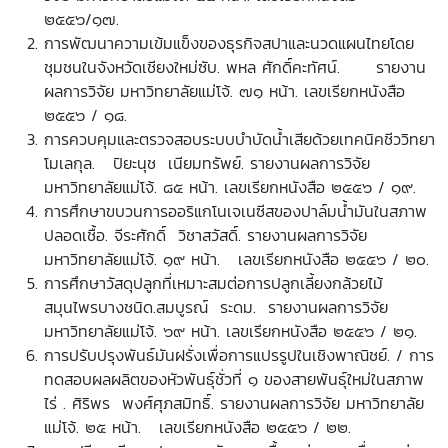
๒๕๕๖/๑๗.
การพัฒนาความเข้มแข็งของธุรกิจสปาและนวดแผนไทยโดย
ชุมชนในจังหวัดเชียงใหม่ซับ. พหล ศักดิ์คะทัศน์. รายงาน
ผลการวิจัย มหาวิทยาลัยแม่โจ้. ๗๑ หน้า. เลขเรียกหนังสือ
๒๕๕๖ / ๑๘.
การควบคุมและตรวจสอบระบบบำบัดน้ำเสียด้วยเทคนิคชีววิทยา
โมเลกุล. ปิยะนุช เนียมทรัพย์. รายงานผลการวิจัย
มหาวิทยาลัยแม่โจ้. ๘๕ หน้า. เลขเรียกหนังสือ ๒๕๕๖ / ๑๙.
การศึกษาขบวนการออริแกโนเจเนซีสของปาล์มน้ำมันในสภาพ
ปลอดเชื้อ. จีระศักดิ์ วิชาสวัสดิ์. รายงานผลการวิจัย
มหาวิทยาลัยแม่โจ้. ๑๙ หน้า. เลขเรียกหนังสือ ๒๕๕๖ / ๒๐.
การศึกษาวัสดุปลูกที่เหมาะสมต่อการปลูกเลี้ยงกล้วยไม้
สมุนไพรบางชนิด.สมบูรณ์ ระดม. รายงานผลการวิจัย
มหาวิทยาลัยแม่โจ้. ๖๙ หน้า. เลขเรียกหนังสือ ๒๕๕๖ / ๒๑.
การปรับปรุงพันธ์มันฝรั่งเพื่อการแปรรูปในเชิงพาณิชย์. / การ
ทดสอบผลผลิตของหัวพันธุ์ชั่วที่ ๑ ของสายพันธุ์ใหม่ในสภาพ
ไร่ . ศิริพร พงศ์ศุภสมิทธิ์. รายงานผลการวิจัย มหาวิทยาลัย
แม่โจ้. ๒๕ หน้า. เลขเรียกหนังสือ ๒๕๕๖ / ๒๒.