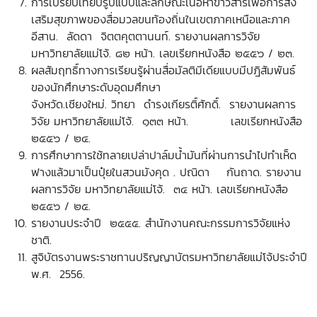
การเปรียบเทียบรูปแบบและลักษณะเนื้อหาข่าวสารเพื่อการส่ง
เสริมสุขภาพของสื่อมวลขนท้องถิ่นในเขตภาคเหนือและภาค
อีสาน. ลัดดา จิตตคุตตานนท์. รายงานผลการวิจัย
มหาวิทยาลัยแม่โจ้. ๘๒ หน้า. เลขเรียกหนังสือ ๒๕๕๖ / ๒๓.
ผลสัมฤทธิ์ทางการเรียนรู้ผ่านสื่อมัลติมีเดียแบบมีปฎิสัมพันธ์
ของนักศึกษาระดับอุดมศึกษา
จังหวัด.เชียงใหม่. วิทยา ดำรงเกียรติ์ศักดิ์. รายงานผลการ
วิจัย มหาวิทยาลัยแม่โจ้. ๑๓๓ หน้า. เลขเรียกหนังสือ
๒๕๕๖ / ๒๔.
การศึกษาการใช้ทลายเปล่าปาล์มน้ำมันที่ผ่านการนำไปทำเห็ด
ฟางแล้วมาเป็นปุ๋ยในสวนมังคุด . ปณิดา กันถาด. รายงาน
ผลการวิจัย มหาวิทยาลัยแม่โจ้. ๓๔ หน้า. เลขเรียกหนังสือ
๒๕๕๖ / ๒๕.
รายงานประจำปี ๒๕๕๕. สำนักงานคณะกรรมการวิจัยแห่ง
ชาติ.
สูจิบัตรงานพระราชทานปริญญาบัตรมหาวิทยาลัยแม่โจ้ประจำปี
พ.ศ. 2556.