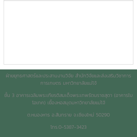
ฝ่ายยุทธศาสตร์และประสานงานวิจัย สำนักวิจัยและส่งเสริมวิชาการ
การเกษตร มหาวิทยาลัยแม่โจ้
ชั้น 3 อาคารเฉลิมพระเกียรติสมเด็จพระเทพรัตนราชสุดา (อาคารไบ
โอเทค) เยื้องหอสมุดมหาวิทยาลัยแม่โจ้
ต.หนองหาร อ.สันทราย จ.เชียงใหม่ 50290
โทร.0-5387-3423