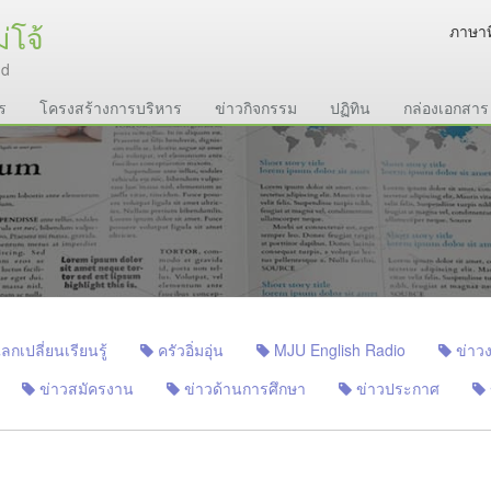
่โจ้
ภาษาท
nd
ร
โครงสร้างการบริหาร
ข่าวกิจกรรม
ปฏิทิน
กล่องเอกสาร
เปลี่ยนเรียนรู้
ครัวอิ่มอุ่น
MJU English Radio
ข่าวง
ข่าวสมัครงาน
ข่าวด้านการศึกษา
ข่าวประกาศ