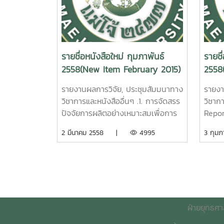
[ DimocarpuslonganLour. ] .
รายงา
Duangsaeng. Maejo University.
รายงา
Theeranuch Jaroenkit Maejo
69 หน
2015.
516 ห
University. 2015.
/32
2. วิเคราะห์จุดสมดุลระหว่าง
ช45
พฤติกรรมและความพึงพอใจในสินค้า
4. ผลของวิธีการทำ
Monit
และบริการของนักท่องเที่ยวทาง
Susta
รายชื่อหนังสือใหม่ กุมภาพันธ์
รายชื
แห้งต่อความสามารถในการต้านออซิ
from 
ประวัติศาสตร์และวัฒนธรรมต่อ
Model
2558(New Item February 2015)
2558
เดชันของสาหร่ายสไปรูลิน่า [
Fabri
ศักยภาพของผู้ประกอบการท่องเที่ยว
Suffi
Spirulina platensis ]. วิจิตรา แดง
Nanop
ขนาดกลางและย่อมจังหวัดเชียงราย
Chian
รายงานผลการวิจัย, ประชุมสัมมนาทาง
รายงา
ปรก. รายงานผลการวิจัยมหาวิทยาลัย
tempe
รัชนีวรรณ คำตัน รายงานผลการวิจัย
Jukk
วิชาการและหนังสืออื่นๆ .1. การจัดสรร
วิชาก
แม่โจ้. 97 หน้า. เลขเรียกหนังสือ
tama
มหาวิทยาลัยแม่โจ้ 177 หน้า. เลขเรียก
.Rese
ปัจจัยการผลิตอย่างเหมาะสมเพื่อการ
Repor
2558 /ช43. 13
2015.
หนังสือ 2558 / 07 The
Unive
ผลิตเชื้อเพลิงชีวภาพในเขตพื้นที่ภาค
การคว
2 มีนาคม 2558 |
4995
3 กุ
แก๊สที
Equilibrium Analysis between
2557 
เหนือของประเทศไทย. มนตรี สิงหะ
บริเว
ใช้ฟิล
the Demand of Product and
ชาติ3
วาระ รายงานผลการวิจัยมหาวิทยาลัย
แห้งใ
Effect of Drying Method on
สังเค
Service Sectors and the
กระทร
แม่โจ้ 213 หน้า. เลขเรียกหนังสือ
มธุรส
Antioxidant Activities of
รายงา
Potential of SMEs for Tourism
ดาวน์
2557 / 69 An Optimization
มหาวิ
Spirulina [ Spirulina platensis ].
108 ห
Businessin historical and cultural
สมบูร
of factors input Allocate for the
หนังส
Wichittra Daengprok Maejo
area: Chiangrai Province.
Textด
Biofuel in the Northern of
Contr
University. 2015.
ฝ่ายยุทธศา
Rachaneewan Khamtan. Maejo
Down
Thailand.Montri Singhavara.
Disea
E
University. 2015.
Maejo University. 2015. 2. ระบบโล
Math