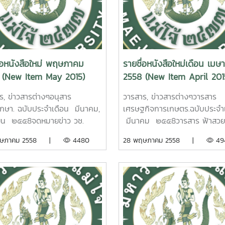
ultural Practice. Phahol
Smallholder Rubber Farms 
tat Maejo University. 2015.
Northern, Thailand. Udomw
.การพัฒนา
Nakdontree Maejo Universi
าพเกษตรกรรายย่อยปลูก
2015
าราในภาคเหนือตอนบน.
่อหนังสือใหม่ พฤษภาคม
รายชื่อหนังสือใหม่เดือน เมษ
 รังควัต รายงานผลการวิจัย
2. ยุทธศาสต
 (New Item May 2015)
2558 (New Item April 201
ทยาลัยแม่โจ้ 74 หน้า. เลขเรียก
การท่องเที่ยวเชิงนิเวศตำบลแม่
ังสือ 2558 /31
อำเภอสันทราย จังหวัดเชียงใหม่
ร, ข่าวสารต่างๆอนุสาร
วารสาร, ข่าวสารต่างๆวารสาร
e Efficiency
ชนก สังข์แก้ว รายงานผลการวิ
ึกษา. ฉบับประจำเดือน มีนาคม,
เศรษฐกิจการเกษตร.ฉบับประจำ
opment of Smallholder
มหาวิทยาลัยแม่โจ้ 63 หน้า. เล
ยน ๒๕๕8จดหมายข่าว วช.
มีนาคม ๒๕๕8วารสาร ฟ้าสวย 
r Farms in Northern,
หนังสือ 2558 /
ประจำเดือน เมษายน -
ฉบับประจำเดือน สิงหาคม
ฤษภาคม 2558 |
4480
28 พฤษภาคม 2558 |
49
land . Nakarate Rungkawat
Ecotouris
าคม ๒๕๕8วารสารไทยคู่ฟ้า
๒๕๕๗Research Activities 
jo University. 2015.
Strategy of Maefaek Sub-dis
ี่ 21, 22รายงานผลการวิจัย,
Specialรายงานผลการวิจัย, ประ
ารตรวจสอบปริมาณแก๊ส
Sansai District, Chiang Mai
มสัมมนาทางวิชาการและหนังสือ
สัมมนาทางวิชาการและหนังสืออื่
เนียที่เป็นพาจากโรงงาน
Province.Pimchanok Sang
 .การพัฒนาตัวแบบคุณภาพชีวิต
.การศึกษาหาสภาวะที่เหมาะสมใ
หกรรมเกษตรด้วยเซนเซอร์ที่
Maejo University. 2
ยั่งยืนตามแนวคิดปรัชญา
สกัดน้ำมันหอมระเหยจากไพลโด
ษฐ์จากอนุภาคนาโนเฟอริกออก
กิจพอเพียง จังหวัดเชียงใหม่
ลั่นด้วยน้ำและไอน้ำ มุกริ
่อุณหภูมิต่ำ นิตยา ตาแม่ก๋ง
รพงษ์ พวงงามชื่น
คง รายงานผลการวิจัยมหาวิทย