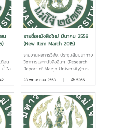
in
Doungporn Amornlerdpison.
it
Maejo University. 2015.
ty.
2. ผลของการใช้ prebiotic
.
probiotic และ synbiotic ในการ
อนุบาลและเลี้ยงปลานิลแดง
ายน
รายชื่อหนังสือใหม่ มีนาคม 2558
ร์
[Oreochromis mossambicus x
5)
(New Item March 2015)
แฝก
O.niloticus ] เพื่อเข้าสู่ระบบการผลิต
 พิมพ์
ที่เป็นมิตรต่อสิ่งแวดล้อม. เทพรัตน์ อึ้ง
รายงานผลการวิจัย, ประชุมสัมมนาทาง
จัย
เศรษฐพันธ์. รายงานผลการวิจัย
เดือน
วิชาการและหนังสืออื่นๆ .(Research
ขเรียก
มหาวิทยาลัยแม่โจ้ 31 หน้า. เลขเรียก
น้ำใส
Report of Maejo University)การ
 23
หนังสือ 2558 / ช43.
วิเคราะห์และสังเคราะห์ผลงานวิจัยด้าน
42
28 พฤษภาคม 2558 |
5266
m
10 Effect
2014
การเพาะเลี้ยงเนื้อเยื่อพืชของ
trict,
of Prebiotic Probiotic and
ชุม
มหาวิทยาลัยแม่โจ้ นพมณี โท
Synbiotic on Hybrid Red Tilapia
นๆ
ปุญญานนท์ รายงานผลการวิจัย
kaew
[Oreochromis mossambicus x
นการ
มหาวิทยาลัยแม่โจ้ 248 หน้า. เลข
015.
O.niloticus] for Eco-Friendly
ยการก
เรียกหนังสือ 2558 / 01 An
Culture System. Thepparath
น หนู
Analysis and Synthesis of Plant
Ungsethaphand. Maejo
าลัย
Tissue Culture Research of