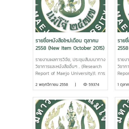
รายชื่อหนังสือใหม่เดือน ตุลาคม
รายชื
2558 (New Item October 2015)
2558
2015)
รายงานผลการวิจัย, ประชุมสัมมนาทาง
รายงา
วิชาการและหนังสืออื่นๆ . (Research
วิชาก
Report of Maejo University)1. การ
Repor
จำแนกลักษณะประจำพันธุ์และการ
ชี้วัด
2 พฤศจิกายน 2558 |
59374
1 ตุ
ปรับปรุงพันธุ์ลำไย ฉันทนา วิชรัตน์
ความ
รายงานผลการวิจัยมหาวิทยาลัยแม่โจ้.
อิน
155 หน้า. เลขเรียกหนังสือ 2558 /
ทัศน์
ช38. 09 Classification of Longan
แม่โจ
Germplasm and Breeding
2558 
Program.Chantana Wicharatana
Clust
Maejo University. 2015. 2.
Appro