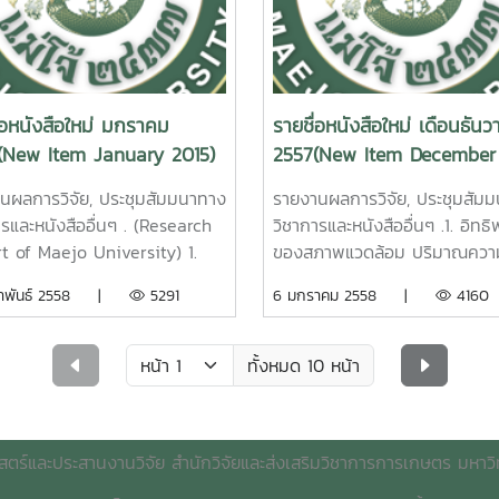
นผลการวิจัยมหาวิทยาลัยแม่โจ้
3. ปัจจัยที่มีผลต่อ
นผลการวิจัยมหาวิทยาลัยแม่โจ้
แม่โจ้ 86 หน้า. เลขเรียกหนังส
้า. เลขเรียกหนังสือ 2558
ประสิทธิภาพการผลิตข้าวของ
น้า. เลขเรียกหนังสือ 2558 /
2558 / 05
เกษตรกรในเขตภาคเหนือตอนบ
. 04
Opt
The
อารีย์ เชื้อเมืองพาน รายงา
Th
in essential oils extraction 
oring of Noxious NG3 Gas
วิจัยมหาวิทยาลัยแม่โจ้ 57 หน้า.
inability Development
Zingiber cassumunar Roxb.
่อหนังสือใหม่ มกราคม
รายชื่อหนังสือใหม่ เดือนธัน
agro Industry with Sensors
เรียกหนังสือ 2558 / 24Facto
 of Quality of Life Through
water and steam distillatio
(New Item January 2015)
2557(New Item December
cated from Fe2O3.
Enhancing Efficiency of Fa
ciency Economy Philosophy,
.Mookarin nookong. Resear
2014)
articles at low
Production in Upper North
g Mai, Thailand.
Report of Maejo University.
นผลการวิจัย, ประชุมสัมมนาทาง
รายงานผลการวิจัย, ประชุมสัม
rature. Nitaya
region.Aree Cheamuangp
aphong Poungngamchuen
2015.คู่มือการผลิตปุ๋ยอินทรีย์
ารและหนังสืออื่นๆ . (Research
วิชาการและหนังสืออื่นๆ .1. อิทธ
eklong Maejo University.
Maejo University. 2015. 4. 
arch Report of Maejo
มาตรฐาน IFOAMรายงานประจำป
t of Maejo University) 1.
ของสภาพแวดล้อม ปริมาณความ
4. การเพิ่มประสิทธิภาพในการจับ
บริหารจัดการลุ่มน้ำแม่ทาแบบบ
rsity. 2015.2. รายงานประจำปี
2557 คณะบริหารธุรกิจ มหาวิทย
บคุมทางชีวภาพของแบคทีเรีย
ในดิน ปริมาณธาตุไนโตรเจนแล
มภาพันธ์ 2558 |
5291
6 มกราคม 2558 |
4160
่เป็นอันตรายต่อสิ่งแวดล้อมโดย
การเพื่อบรรเทาภาวะแห้งแล้งแล
สำนักงานคณะกรรมการวิจัยแห่ง
แม่โจ้ดาวน์โหลดรายงานฉบับ
ณรากพืชในการยับยั้งโรคขอบใบ
โน้มต้นต่อการแสดงออกเพศด
ม์ที่เจือด้วยแพทตินัมจากการ
อุทกภัย จังหวัดลำพูน อ
. รายงานประจำปี 2557
สมบูรณ์Download Full
นข้าวสายพันธุ์เศรษฐกิจไทย.
มะละกอเรดเลดี้ต้นกระเทย. วรินท
ราะห์โดยวิธีไฮโดรเทอร์มอล /
มิ่งธิพล รายงานผลการวิจัย
วงวิทยาศาสตร์และเทคโนโลยี
Textดาวน์โหลดรายการหนังสือให
 ชัยหาญ รายงานผลการวิจัย
ทนต์ รายงานผลการวิจัยมหาวิท
ทั้งหมด 10 หน้า
นผลการวิจัยมหาวิทยาลัยแม่โจ้
มหาวิทยาลัยแม่โจ้ 204 หน้า. 
โหลดรายงานฉบับ
Download New Item
ทยาลัยแม่โจ้ 94 หน้า. เลขเรียก
แม่โจ้ 20 หน้า. เลขเรียกหนังส
น้า. เลขเรียกหนังสือ 2558 /
เรียกหนังสือ 2558 / 25
ณ์Download Full
ือ 2557 / 56Biological
2557 / 52 Influence of
33
าวน์โหลดรายการหนังสือใหม่
ol of Bacterial Leaf Blight
Environmental Factors, Soil
Tha Integrated Watershed
สตร์และประสานงานวิจัย สำนักวิจัยและส่งเสริมวิชาการการเกษตร มหาวิท
load New Item
se in Thai Economic Rice
Moisture Content, Leaf Nit
nhance
Management Model for Dro
urot chaiharn. Maejo
Content, and Bending on S