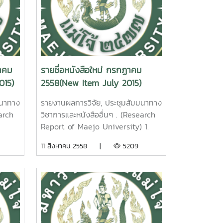
หาคม
รายชื่อหนังสือใหม่ กรกฏาคม
015)
2558(New Item July 2015)
มนาทาง
รายงานผลการวิจัย, ประชุมสัมมนาทาง
arch
วิชาการและหนังสืออื่นๆ . (Research
Report of Maejo University) 1.
การ
การเพิ่มมูลค่าปลาหนังลูกผสมด้วย
11 สิงหาคม 2558 |
5209
ยย่อย
อาหารเสริมสาหร่ายไก. ดวงพร อมร
บน
เลิศพิศาล. รายงานผลการวิจัย
ผลการ
มหาวิทยาลัยแม่โจ้. 35 หน้า. เลขเรียก
. เลข
หนังสือ 2558 / ช40. 10 Value
added of hybrid catfish strain
with Cladophora spp.
t for
Supplemented pellet feed.