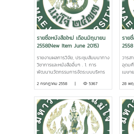
อิทธิพลของต้นตอลำไยต่อการเจริญ
Agric
เติบโตทนแล้งและทนโรคของลำไยพันธุ์
Sakka
ดอ. นพพร บุญปลอด รายงานผลการ
2
วิจัยมหาวิทยาลัยแม่โจ้44หน้า.เลขเรียก
ศักยภ
หนังสือ 2558 /ช38. 10 The
ยางพ
รายชื่อหนังสือใหม่ เดือนมิถุนายน
รายชื
Influence of Rootstocks on
นคเรศ
2558(New Item June 2015)
2558
Growth, Longan Decline, and
มหาวิ
Drought of Longan CV. ‘Dew’.
หน
รายงานผลการวิจัย, ประชุมสัมมนาทาง
วารสา
Nopporn Boonplod Maejo
Th
วิชาการและหนังสืออื่นๆ . 1. การ
อุดมศ
University. 2015.
Devel
พัฒนานวัตกรรมการจัดระบบบริหาร
เมษา
Rubbe
จัดการโฮมสเตย์ในกลุ่มจังหวัดภาค
ฉบับ
2 กรกฎาคม 2558 |
5367
28 พ
Thai
เหนือตอนบน วราภรณ์ ดวงแสง
พฤษภ
3. โครงการอนุรักษ์และพัฒนาพันธุ์
Mae
รายงานผลการวิจัยมหาวิทยาลัยแม่โจ้
เล่มท
ลำไย ธีรนุช เจริญกิจ รายงานผล
3. ก
46 หน้า. เลขเรียกหนังสือ 2558 /
ประชุ
การวิจัยมหาวิทยาลัยแม่โจ้ 45 หน้า.
แอมโม
06 Development of
อื่นๆ
เลขเรียกหนังสือ 2558 / ช38. 11
อุตสา
administrative system
อย่าง
Germplasm Resources and
ประดิ
innovation for north region
เศรษฐ
Cultivar Development for Longan
ไซด์ที
home stay. Varaphorn
จัก