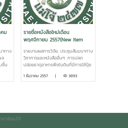
University. 2015. 3. การศึกษา
ือ
Maejo University. Nopmanee
ประสิทธิภาพการย่อยวัตถุดิบพื้นบ้าน
Topoonyanont. Research Report
น
เพื่อการพัฒนาสูตรอาหารเลี้ยงปลานิล
imizatio
of Maejo University. 2015.ผลของ
นผลการ
แบบลดต้นทุนและเป็นอาหารปลอดภัย.
e
of
เอทธิลีนต่อผลผลิตและคุณภาพของน้ำ
 เลข
สุดาพร ตงศิริ. รายงานผลการวิจัย
 By
ยางพารา คุณภาพของเนื้อไม้
วาคม
รายชื่อหนังสือใหม่เดือน
rs
มหาวิทยาลัยแม่โจ้. 66 หน้า. เลขเรียก
n
ยางพาราในอำเภอละแม จังหวัดชุมพร
พฤศจิกายน 2557(New Item
rmer
หนังสือ 2558 / ช43. 11 In vitro
ch
ปิยนุช จันทรัมพร รายงานผลการ
November 2014)
ern
Digestible efficiency of local
วิจัยมหาวิทยาลัยแม่โจ้ 24 หน้า. เลข
มนาทาง
รายงานผลการวิจัย, ประชุมสัมมนาทาง
ha
material feeds for Nile Tilapia
เรียกหนังสือ 2558 / 02Effecto of
ิพล
วิชาการและหนังสืออื่นๆ .การปลด
การ
[Oreochromis niloticus] feed
ี
Ethylene to Yield and Quality of
ชื้น
ปล่อยธาตุอาหารพืชในดินที่มีการใช้ปุ๋ย
ูรณา
development in cost reduction
าลัย
Latex Rubber and the Quality of
ะการ
อินทรีย์ชนิดต่างๆ. นงลักษณ์ ปูระณะ
1 ธันวาคม 2557 |
3893
ะภาวะ
and food safety. Sudaporn
Rubber Wood in the Area of
อกของ
พงษ์ รายงานผลการวิจัย
รทัย
Tongsiri. Maejo University. 2015.
Lamae, Chumphon Province .
ร์ สุ
มหาวิทยาลัยแม่โจ้ 21 หน้า. เลขเรียก
ม่
Piyanoot Juntarumporn.
ยาลัย
หนังสือ 2557 / 51
เลข
4. การศึกษาเบื้อง
Research Report of Maejo
ือ
Plant Nutrition Release in
ต้นในการส่งถ่ายยีนเข้าสู่ยางพาราด้วย
University. 2015.การพัฒนากลยุทธ์
the Soils Using Different Organic
Mae
เทคนิค Agrobacterium
ทางการตลาดระบบโครงข่ายการท่อง
Fertilizers. Nongluk
Transformation. รัฐพร จันทร์
ยาลัยแม่โจ้
เที่ยวโดยชุมชนจังหวัดชุมพร อำนาจ
rogen
Phuranapong. 2014.วารสาร, ข่าวสาร
ught
เดช. รายงานผลการวิจัยมหาวิทยาลัย
รักษาพล รายงานผลการวิจัย
ex
ต่างๆวารสารการพยากรณ์ผลผลิต