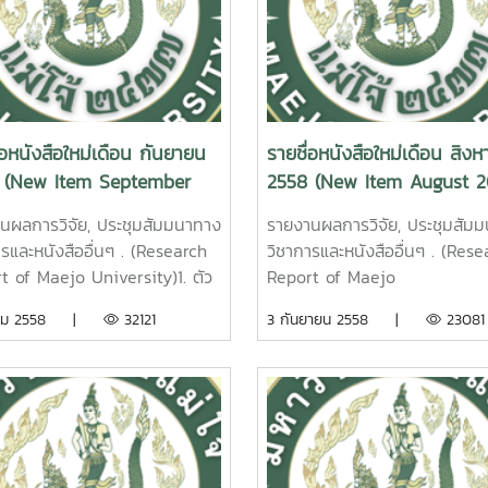
่อหนังสือใหม่เดือน กันยายน
รายชื่อหนังสือใหม่เดือน สิง
 (New Item September
2558 (New Item August 2
นผลการวิจัย, ประชุมสัมมนาทาง
รายงานผลการวิจัย, ประชุมสัม
ารและหนังสืออื่นๆ . (Research
วิชาการและหนังสืออื่นๆ . (Rese
t of Maejo University)1. ตัว
Report of Maejo
และการจัดกลุ่มหมู่บ้านชนบทเพื่อ
University)แนวทางการพัฒนา
ลาคม 2558 |
32121
3 กันยายน 2558 |
23081
เหมาะสมในการทำเกษตรแบบ
สื่อสารทางการตลาดเกษตรกรรา
ทรีย์ พหล ศักดิ์คะ
ปลูกยางพาราในภาคเหนือตอน
 รายงานผลการวิจัยมหาวิทยาลัย
อุดมวิทย์ นักดนตรี รายงาน
้ 82 หน้า. เลขเรียกหนังสือ
วิจัยมหาวิทยาลัยแม่โจ้ 86 หน้า
/ 30Indicators and
เรียกหนังสือ 2558 / ช46.
ering of Rural Villages for
03Guidelines of Marketing
priate in Organic
Communication Developmen