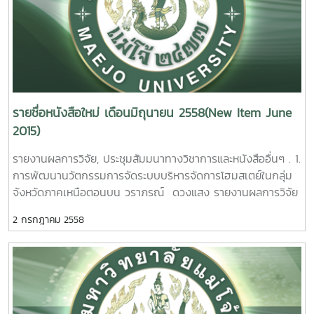
ฟีโนลิกจากเมล็ดมะเกื๋ยงโดยวิธีไมโครเวฟร่วม และฤทธิ์ต้านอนุมูล
มิตรต่อสิ่งแวดล้อม. เทพรัตน์ อึ้งเศรษฐพันธ์. รายงานผลการวิจัย
Province.Orathai Mingtipon Maejo University. 2015.
กระชังเชิงพาณิชย์ เกรียงศักดิ์ เม่งอำพัน รายงานผลการวิจัย
อิสระ นักรบ นาคประสม รายงานผลการวิจัยมหาวิทยาลัยแม่โจ้
มหาวิทยาลัยแม่โจ้ 31 หน้า. เลขเรียกหนังสือ 2558 / ช43.
มหาวิทยาลัยแม่โจ้ 51หน้า. เลขเรียกหนังสือ 2558 / ช40. 11
38 หน้า. เลขเรียกหนังสือ 2558 / 43 Optimization of
10 Effect of Prebiotic
5. การควบคุมทางชีวภาพของ
The Nursing
microwave Assisted Extraction for Crude Total Phenolic
Probiotic and Synbiotic on Hybrid Red Tilapia
แบคทีเรียบริเวณรากพืชในการยับยั้งโรคขอบใบแห้งในข้าวสาย
System of Hybrid Catfish in Cage for Commercial.
from Cleistocalyx nervosum Seeds and its antioxidant
[Oreochromis mossambicus x O.niloticus] for Eco-
พันธ์เศรษฐกิจของไทย : การทดสอบสภาพเรือนทดลอง มธุรส
Kriangsak Mengumphan Maejo University. 2015.8. การ
activity. Nukrob Narkprasom Maejo University. 2015.
Friendly Culture System. Thepparath Ungsethaphand.
ชัยหาญ รายงานผลการวิจัยมหาวิทยาลัยแม่โจ้ 100 หน้า. เลข
ประยุกต์ใช้พืชท้องถิ่นพัฒนาสูตรอาหารเพื่อลดต้นทุนและเพิ่ม
ดาวน์โหลดรายงานฉบับสมบูรณ์Download Full Text ดาวน์โหลด
Maejo University. 2015. 3. การศึกษาประสิทธิภาพการย่อย
รายชื่อหนังสือใหม่ เดือนมิถุนายน 2558(New Item June
เรียกหนังสือ 2558 / 26 Biological Control of Bacterial
ประสิทธิภาพการเลี้ยงปลาหมอเชิงพาณิชย์ รายงานผลการวิจัย
รายการหนังสือใหม่ Download New Item วารสาร, ข่าวสาร
วัตถุดิบพื้นบ้านเพื่อการพัฒนาสูตรอาหารเลี้ยงปลานิลแบบลด
2015)
Leaf Blight Disease in Thai Economic Rice :
มหาวิทยาลัยแม่โจ้ 27 หน้า. เลขเรียกหนังสือ 2558 / ช40. 12
ต่างๆวารสารเศรษฐกิจการเกษตร ฉบับประจำเดือน สิงหาคม
ต้นทุนและเป็นอาหารปลอดภัย. สุดาพร ตงศิริ. รายงานผลการ
Greenhouse Traits.Mathurot Chaiharn Maejo University.
Application of
2558วารสารโครงการหลวง ฉบับประจำเดือน สิงหาคม
รายงานผลการวิจัย, ประชุมสัมมนาทางวิชาการและหนังสืออื่นๆ . 1.
วิจัยมหาวิทยาลัยแม่โจ้. 66 หน้า. เลขเรียกหนังสือ 2558 / ช43.
2015.
local plant in diets formula for cost reduction Climbing
๒๕๕8วารสาร มาตราวิทยาฉบับประจำเดือน ตุลาคม – ธันวาคม
การพัฒนานวัตกรรมการจัดระบบบริหารจัดการโฮมสเตย์ในกลุ่ม
11 In vitro Digestible efficiency of local material feeds
6. การผลิตหัวเชื้อไมเคอร์ไรซ่า
perch [ anabas testudineus ] culture. Tipsukhon
๒๕๕8วารสารวิจัยและส่งเสริมวิชาการเกษตร ฉบับประจำเดือน
จังหวัดภาคเหนือตอนบน วราภรณ์ ดวงแสง รายงานผลการวิจัย
for Nile Tilapia [Oreochromis niloticus] feed
เพื่อเพิ่มผลผลิตข้าวไร่ ศุภธิดา อ่ำทอง รายงานผลการวิจัย
Pimpimol Maejo University. 2015.9. การเปรียบเทียบคุณค่า
พฤษภาคม - สิงหาคม ๒๕๕8จดหมายข่าว วช. ฉบับประจำเดือน
มหาวิทยาลัยแม่โจ้ 46 หน้า. เลขเรียกหนังสือ 2558 / 06
development in cost reduction and food safety.
มหาวิทยาลัยแม่โจ้ 44 หน้าเลขเรียกหนังสือ 2558 /
ทางโภชนาการของสาหร่ายสไปรูลิน่าสายพันธุ์แม่โจ้กับสายพันธุ์
สิงหาคม – กันยายน ๒๕๕8วารสารไทยคู่ฟ้า ฉบับที่ 25รายงาน
2 กรกฎาคม 2558
Development of administrative system innovation for
Sudaporn Tongsiri. Maejo University. 2015.
27 Mycorrhiz
อื่นๆ ในระบบการผลิตที่เป็นมิตรกับสิ่งแวดล้อม จงกล พรมยะ
ประจำปี รอบปีบัญชี 2557 ธนาคารเพื่อการเกษตรและสหกรณ์
north region home stay. Varaphorn Duangsaeng.
4. การศึกษาเบื้องต้น
Inoculum Production for Increased Rice
รายงานผลการวิจัยมหาวิทยาลัยแม่โจ้ 55 หน้า. เลขเรียกหนังสือ
การเกษตรเอกสารคำแนะนำของกรมอุทยานแห่งชาติ
Maejo University. 2015.
ในการส่งถ่ายยีนเข้าสู่ยางพาราด้วยเทคนิค Agrobacterium
Production.Suphathida Aumtong Maejo University.
2558 / ช43. 12 Nutritional fact comparison of
2. วิเคราะห์จุดสมดุลระหว่างพฤติกรรมและความพึงพอใจใน
Transformation. รัฐพร จันทร์เดช. รายงานผลการวิจัย
2015.
Spirulina Maejo strain and other species in Eco friendly
สินค้าและบริการของนักท่องเที่ยวทางประวัติศาสตร์และวัฒนธรรม
มหาวิทยาลัยแม่โจ้. 29 หน้า. เลขเรียกหนังสือ 2558 /
7. การพัฒนาผลิตภัณฑ์น้ำ
aquaculture Jongkon Promya Maejo University. 2015.
ต่อศักยภาพของผู้ประกอบการท่องเที่ยวขนาดกลางและย่อม
17 Preliminary Study of Gene Transfer into Rubber Tree