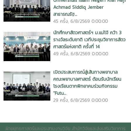
Universitas Islam Negeri Kiai Haji
ปลูกยางพาราในภาคเหนือตอนบน นคเรศ รังควัต รายงานผล
Achmad Siddiq Jember
การวิจัยมหาวิทยาลัยแม่โจ้ 75 หน้า. เลขเรียกหนังสือ 2558 /
สาธารณรัฐ...
ช46. 01 The Use of Media for Efficiency Production
45 ครั้ง, 6/8/2569 0:00:00
Development of Smallholder Rubber Farms in
นักศึกษาสัตวศาสตร์ฯ ม.แม่โจ้ คว้า 3
Northern,Thailand.Nakarate Rungkawat. Maejo
รางวัลระดับชาติ เวทีประชุมวิชาการสัตว
University. 2015. 11. การวิเคราะห์ระบบตลาดและ
ศาสตร์แห่งชาติ ครั้งที่ 14
การจัดตั้งเครือข่ายการตลาดของเกษตรกรรายย่อยปลูกยางพารา
49 ครั้ง, 6/8/2569 0:00:00
ในภาคเหนือตอนบน บังอร เมฆะ รายงานผลการวิจัยมหาวิทยาลัย
แม่โจ้ 84 หน้า. เลขเรียกหนังสือ 2558 / ช46. 02.An Analysis
Marketing System and Network Markets of Smallholder
เปิดประสบการณ์สู่เส้นทางพยาบาล
Rubber Farms in Northern, Thailand .Bungon Maeka.
คณะพยาบาลศาสตร์ ต้อนรับนักเรียน
Maejo University. 2015. 12. การพัฒนาและเชื่อมโยงเครือ
โรงเรียนตากพิทยาคมร่วมกิจกรรม
ข่ายเยาวชนในการสนับสนุนระบบการบริหารจัดการโฮมสเตย์
"Futu...
วราภรณ์ ดวงแสง รายงานผลการวิจัยมหาวิทยาลัยแม่โจ้
29 ครั้ง, 6/8/2569 0:00:00
83 หน้า. เลขเรียกหนังสือ 2558 / ช44.04 Development
and Linked Youth for Support Home Stay Management
System. Varaphorn Duangsaeng. Maejo University.
2015. วารสาร, ข่าวสารต่างๆ วารสารโครงการหลวง ฉบับประจำ
ฝ่ายยุทธศาสตร์และประสานงานวิจัย สำนักวิจัยและส่งเสริมวิชาการ