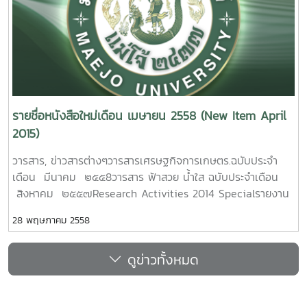
Capsicum and Cruciferous vegetables.Anuwat
เลี้ยงกุ้งทะเลเพื่อการเลี้ยงกุ้งระบบชีวภาพ. วีระชัย เพชรสุทธิ์.
Through Sufficiency Economy Philosophy, Chiang Mai,
Jaradrattanapaiboon Maejo University. 2015. 5. การเพิ่ม
รายงานผลการวิจัยมหาวิทยาลัยแม่โจ้ 64 หน้า.เลขเรียกหนังสือ
Thailand. Jukkaphong Poungngamchuen .Research
ประสิทธิภาพการทำความเย็นของท่อใต้ดินที่ใช้ในโรงเรือนเกษตร
2558 / 20Treatment and Utilization of Marine Shrimp
Report of Maejo University. 2015.2. รายงานประจำปี 2557
โดยวิธีเพิ่มความชื้นในดิน สุลักษณา มงคล รายงานผลการวิจัย
Culture Sediment to Shrimp Culture Biosecurity
สำนักงานคณะกรรมการวิจัยแห่งชาติ3. รายงานประจำปี 2557
มหาวิทยาลัยแม่โจ้ 92 หน้า. เลขเรียกหนังสือ 2558 / 12
Systems. Weerachai Phetsut. Maejo University. 2015.
กระทรวงวิทยาศาสตร์และเทคโนโลยีดาวน์โหลดรายงานฉบับ
Enhancement the cooling performance of earth tube
สมบูรณ์Download Full Textดาวน์โหลดรายการหนังสือใหม่
system in agricultural greenhouse by increasing soil
8. ฟังก์ชันกรีนข
Download New Item
รายชื่อหนังสือใหม่เดือน เมษายน 2558 (New Item April
moisture.Sulaksana Mongkon. Maejo University. 2015.
องตัวดำเนินการตัวใหม่และการประยุกต์หาผลเฉลยสมการความ
2015)
6. การพัฒนาเทคนิคการประเมินคุณภาพของผลไม้ไทยโดย
ร้อนในมิติ N .วันจักร สารทสนิท. รายงานผลการวิจัย
เทคโนโลยีแบบไม่ทำลายตัวอย่างด้วยเครื่อง เนียร์อินฟราเรด แบบ
มหาวิทยาลัยแม่โจ้. 43หน้า. เลขเรียกหนังสือ 2558 / 21Green
วารสาร, ข่าวสารต่างๆวารสารเศรษฐกิจการเกษตร.ฉบับประจำ
พกพา อดิศักดิ์ จูมวงษ์ รายงานผลการวิจัยมหาวิทยาลัยแม่โจ้
function of the new operator applied to find solution of
เดือน มีนาคม ๒๕๕8วารสาร ฟ้าสวย น้ำใส ฉบับประจำเดือน
92 หน้า. เลขเรียกหนังสือ 2558 / 13 Development of Thai
heat equation in N- dimensional. Wanchak Satsanit.
สิงหาคม ๒๕๕๗Research Activities 2014 Specialรายงาน
Fruit Quality Assessment by Non-Destructive
Maejo University. 2015.
ผลการวิจัย, ประชุมสัมมนาทางวิชาการและหนังสืออื่นๆ .การศึกษา
Techniques; Portable NIR.Adisak Joomwong. Maejo
28 พฤษภาคม 2558
หาสภาวะที่เหมาะสมในการสกัดน้ำมันหอมระเหยจากไพลโดยการก
University. 2015. 7. การประเมินศักยภาพและความพร้อม
9. การประดิษฐ์และการหาลักษณะเฉพาะของวัสดุผสม
ลั่นด้วยน้ำและไอน้ำ มุกริน หนูคง รายงานผลการวิจัย
แหล่งท่องเที่ยวเชิงนิเวศน์ในเขตพื้นที่ เทศบาลตำบลแม่แฝก อ.
จีโอพอลิเมอร์และมัลติเฟร์โรอิก. เรวดี วงศ์มณีรุ่ง. รายงานผล
ดูข่าวทั้งหมด
มหาวิทยาลัยแม่โจ้ 86 หน้า. เลขเรียกหนังสือ 2558 / 05
สันทราย จ. เชียงใหม่ ศิวรัตน์ กุศล รายงานผลการวิจัย
การวิจัยมหาวิทยาลัยแม่โจ้. 74 หน้า. เลขเรียกหนังสือ 2558 /
Optimiz
มหาวิทยาลัยแม่โจ้ 81 หน้า. เลขเรียกหนังสือ 2558 / 14
22 Fabrication and Characterization of novel
in essential oils extraction of Zingiber cassumunar
Th
Geopolymer-Multiferroic Composites. Rewadee