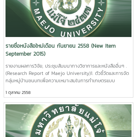
Longan Decline, and Drought of Longan CV. ‘Dew’.
Nopporn Boonplod Maejo University. 2015.
3. โครงการอนุรักษ์และพัฒนาพันธุ์ลำไย ธีร
นุช เจริญกิจ รายงานผลการวิจัยมหาวิทยาลัยแม่โจ้ 45 หน้า.
เลขเรียกหนังสือ 2558 / ช38. 11 Germplasm Resources
and Cultivar Development for Longan [
รายชื่อหนังสือใหม่เดือน กันยายน 2558 (New Item
DimocarpuslonganLour. ] . Theeranuch Jaroenkit
September 2015)
Maejo University. 2015.
รายงานผลการวิจัย, ประชุมสัมมนาทางวิชาการและหนังสืออื่นๆ .
4. ผลของวิธีการทำแห้ง
(Research Report of Maejo University)1. ตัวชี้วัดและการจัด
ต่อความสามารถในการต้านออซิเดชันของสาหร่ายสไปรูลิน่า [
กลุ่มหมู่บ้านชนบทเพื่อความเหมาะสมในการทำเกษตรแบบ
Spirulina platensis ]. วิจิตรา แดงปรก. รายงานผลการวิจัย
อินทรีย์ พหล ศักดิ์คะทัศน์ รายงานผลการวิจัย
มหาวิทยาลัยแม่โจ้. 97 หน้า. เลขเรียกหนังสือ 2558 /ช43. 13
1 ตุลาคม 2558
มหาวิทยาลัยแม่โจ้ 82 หน้า. เลขเรียกหนังสือ 2558 /
30Indicators and Clustering of Rural Villages for
Effect of Drying Method on
Appropriate in Organic Agricultural Practice. Phahol
Antioxidant Activities of Spirulina [ Spirulina platensis
Sakkatat Maejo University. 2015. 2.การ
]. Wichittra Daengprok Maejo University. 2015.
พัฒนาศักยภาพเกษตรกรรายย่อยปลูกยางพาราในภาคเหนือตอน
บน. นคเรศ รังควัต รายงานผลการวิจัยมหาวิทยาลัยแม่โจ้ 74
5. การศึกษาศักยภาพในการนำเศษ