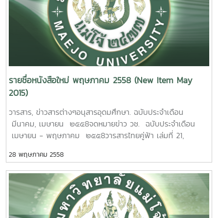
มะขามป้อมเสริมใยอาหาร สุภารัตน์ อำนาจ รายงานผลการ
ดาวน์โหลดรายงาน
จังหวัดเชียงราย รัชนีวรรณ คำตัน รายงานผลการวิจัย
by Using Agrobacterium Transformation Technique.
วิจัยมหาวิทยาลัยแม่โจ้ 75หน้า. เลขเรียกหนังสือ 2558 / 28
ฉบับสมบูรณ์Download Full Text ดาวน์โหลดรายการหนังสือ
มหาวิทยาลัยแม่โจ้ 177 หน้า. เลขเรียกหนังสือ 2558 / 07 The
Ruttaporn Chundetn. Maejo University. 2015.
Development of
ใหม่ Download New Item วารสาร, ข่าวสารต่างๆอนุสาร
Equilibrium Analysis between the Demand of Product
dietary-fiber emblic juice.Suparat Umnat Maejo
อุดมศึกษา ฉบับประจำเดือน สิงหาคม 2558จดหมายข่าวกรมส่ง
and Service Sectors and the Potential of SMEs for
5. โครงการศึกษาวิธีการใช้ดัชนีทาง
University. 2015. 8. การวิเคราะห์ต้นทุนและผลตอบแทนของ
เสริมคุณภาพสิ่งแวดล้อม ฉบับประจำเดือน สิงหาคม
Tourism Businessin historical and cultural area:
สรีรวิทยาเพื่อประเมินความสามารถในการทนร้อนของพืช .สิริ
การปลูกยางพาราในจังหวัดเชียงราย สมเกียรติ์ ชัยพิบูลย์
๒๕๕8วารสาร Maejo International Volume 8, Issue 2, 3
Chiangrai Province. Rachaneewan Khamtan.
วัฒน์ สาครวาสี. รายงานผลการวิจัยมหาวิทยาลัยแม่โจ้. 27 หน้า.
รายงานผลการวิจัยมหาวิทยาลัยแม่โจ้ 77 หน้า. เลขเรียกหนังสือ
2014
Maejo University. 2015. 3. กายวิภาคศาสตร์
รายชื่อหนังสือใหม่ พฤษภาคม 2558 (New Item May
เลขเรียกหนังสือ 2558 / 18Development method for using
2558 / 29 Cost and Return Analysis of Pararubber
และความหลากหลายของพืชสมุนไพรในอุทยานแห่งชาติขุนสถาน
2015)
physiological index for evaluation heat tolerance in
Plantation in Chiang Rai Province.Somkiat Chaipoboon
สุคนธ์ทิพย์ บุญวงค์ รายงานผลการวิจัยมหาวิทยาลัยแม่โจ้ 192
plant. Siriwat Sakhonwaseeg. Maejo University. 2015.
Maejo University. 2015.
วารสาร, ข่าวสารต่างๆอนุสารอุดมศึกษา. ฉบับประจำเดือน
หน้า. เลขเรียกหนังสือ 2558 / 08 Anatomy and
มีนาคม, เมษายน ๒๕๕8จดหมายข่าว วช. ฉบับประจำเดือน
Diversity of Medicinal Plants in Khun Sathan National
6. เสถียรภาพ
ดาวน์โหลดรายงานฉบับสมบูรณ์Download Full Text ดาวน์โหลด
เมษายน - พฤษภาคม ๒๕๕8วารสารไทยคู่ฟ้า เล่มที่ 21,
Park. Sukhonthip Buhwong. Maejo University. 2015.
และควบคุมของระบบพลวัตแบบผสม ( ไฮบริดจ์ ) และเป็นกลาง.
รายการหนังสือใหม่ Download New Item วารสาร, ข่าวสาร
22รายงานผลการวิจัย, ประชุมสัมมนาทางวิชาการและหนังสืออื่นๆ
4. การศึกษาประสิทธิภาพของน้ำหมักสมุนไพรในการ
เกรียงไกร ราชกิจ. รายงานผลการวิจัยมหาวิทยาลัยแม่โจ้. 30
ต่างๆวารสารทิศไท ฉบับประจำเดือน กรกฎาคม – กันยายน
28 พฤษภาคม 2558
.การพัฒนาตัวแบบคุณภาพชีวิตอย่างยั่งยืนตามแนวคิดปรัชญา
ยับยั้งการเจริญของเชื้อราสาเหตุของโรคพืชในพริกและพืชตระกูล
หน้า. เลขเรียกหนังสือ 2558 / 19Stability and Control of
พ.ศ. ๒๕๕8วารสารไทยคู่ฟ้าเล่มที่ 24จดหมาย วช. ฉบับประจำ
เศรษฐกิจพอเพียง จังหวัดเชียงใหม่ จักรพงษ์ พวงงาม
กะหล่ำที่สำคัญบางชนิด อนุวัฒน์ จรัสรัตนไพบูลย์ รายงานผล
Hybrid Dynamical Neutral Systems. Grienggrai
เดือน มิถุนายน – กันยายน ๒๕๕8พันธุ์ลำไยในแม่โจ้
ชื่น รายงานผลการวิจัยมหาวิทยาลัยแม่โจ้ 516 หน้า. เลขเรียก
การวิจัยมหาวิทยาลัยแม่โจ้ 516198 เลขเรียกหนังสือ 2558 /
Rajchakit Maejo University. 2015.
หนังสือ 2558 / ช45. 04
09The Study on Efficiency of Medicinal Plant Extract
Th
for Prohibition some Kinds of Plant Pathogenec Fungi in
7. การบำบัดและการใช้ประโยชน์จากเลนบ่อ
Sustainability Development Model of Quality of Life