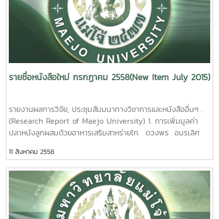
แฝก อำเภอสันทราย จังหวัดเชียงใหม่ พิมพ์ชนก สังข์แก้ว
Platinum Loaded Vanadium Oxide Films. Viruntachar
ยมฟิลม์พอลิพรอพิลีนที่สบายได้ด้วยแสง ธวัฒน์ สร้อยทอง
รายงานผลการวิจัยมหาวิทยาลัยแม่โจ้ 63 หน้า. เลขเรียกหนังสือ
Kruefu Maejo University. 2015.5. หัวเรื่องภาษาไทยเปรียบ
รายงานผลการวิจัยมหาวิทยาลัยแม่โจ้ 48 หน้า. เลขเรียกหนังสือ
2558 / 23 Ecotourism
เทียบกับหัวเรื่องภาษาอังกฤษของห้องสมุดรัฐสภาอเมริกัน : กรณี
2558 / 39 reparation of photo-degradable polypropylene
Strategy of Maefaek Sub-district, Sansai District,
ศึกษาคำศัพท์สาขาหลักและคำศัพท์สัมพันธ์แคบกว่าในระดับ NT1.
films. Tawat Soltong Maejo University. 2015.
Chiang Mai Province.Pimchanok Sangkaew Maejo
สุธรรม อุมาแสงทองกุล รายงานผลการวิจัยมหาวิทยาลัยแม่โจ้ 89
University. 2015.
หน้า. เลขเรียกหนังสือ 2558 / 34
9. การสังเคราะห์แคลเซียมซิลิเกตจากหอย
3. ปัจจัยที่มีผล
รายชื่อหนังสือใหม่ กรกฏาคม 2558(New Item July 2015)
เชอรี่และแกลบข้าวเพื่อใช้เป็นตัวเร่งปฎิกิริยาในไปโอดีเซล รัชดาภ
ต่อประสิทธิภาพการผลิตข้าวของเกษตรกรในเขตภาคเหนือตอน
Comparison of Thai Subject Headings
รณ์ ปันทะรส รายงานผลการวิจัยมหาวิทยาลัยแม่โจ้ 67 หน้า. เลข
บน อารีย์ เชื้อเมืองพาน รายงานผลการวิจัยมหาวิทยาลัยแม่โจ้
and Library of Congress Subject Headings : a Case
เรียกหนังสือ 2558 / 41 Synthesis of calcium silicate
รายงานผลการวิจัย, ประชุมสัมมนาทางวิชาการและหนังสืออื่นๆ .
57 หน้า. เลขเรียกหนังสือ 2558 / 24Factors Enhancing
Study of Terms Related to Main Subject Fields and
from golden apple snail and rice husk to use as catalyst
(Research Report of Maejo University) 1. การเพิ่มมูลค่า
Efficiency of Farmer Production in Upper Northern
Their First Level of Narrower Terms [NT1] . Sutham
in biodiesel. Ratchadaporn Puntharod Maejo
ปลาหนังลูกผสมด้วยอาหารเสริมสาหร่ายไก. ดวงพร อมรเลิศ
region.Aree Cheamuangpha Maejo University.
Umasangtongkul Maejo University. 2015. 6. ฐานข้อมูล
University. 2015. 10. การหาสภาวะที่เหมาะสมในการอบแห้ง
พิศาล. รายงานผลการวิจัยมหาวิทยาลัยแม่โจ้. 35 หน้า. เลขเรียก
2015. 4. การบริหารจัดการลุ่มน้ำแม่ทาแบบบูรณาการเพื่อบรรเทา
ภาพยนตร์ดีเด่น : การพัฒนาคอลเลคชั่น งานเทคนิคห้องสมุดและ
ต่อการสกัดสารต้านอนุมูลอิสระในชาสมุนไพร กาญจนา นาค
11 สิงหาคม 2558
หนังสือ 2558 / ช40. 10 Value added of hybrid catfish
ภาวะแห้งแล้งและภาวะอุทกภัย จังหวัดลำพูน อรทัย มิ่งธิ
การออกแบบโปรแกรมสืบค้นสารสนเทศภาพยนต์ สุธรรม อุมา
ประสม รายงานผลการวิจัยมหาวิทยาลัยแม่โจ้ 36 หน้า. เลขเรียก
strain with Cladophora spp. Supplemented pellet feed.
พล รายงานผลการวิจัยมหาวิทยาลัยแม่โจ้ 204 หน้า. เลข
แสงทองกุล รายงานผลการวิจัยมหาวิทยาลัยแม่โจ้ 125
หนังสือ 2558 / 42 The Optimization of Drying Condition
Doungporn Amornlerdpison. Maejo University. 2015.
เรียกหนังสือ 2558 / 25
หน้าเลขเรียกหนังสือ 2558 / 35 Best Motion Picture
on Antioxidants Extraction of herbal Tea from nelumbo
2. ผลของการใช้ prebiotic probiotic และ
Ma
Database : Collection Development, Library Technical
nucifera Gaertn Kanjana Narkprasom Maejo
synbiotic ในการอนุบาลและเลี้ยงปลานิลแดง [Oreochromis
Tha Integrated Watershed Management Model for
Work and Searching Design. Sutham Umasangtongkul
University. 2015. 11. การหาสภาวะที่เหมาะสมในการสกัดสาร
mossambicus x O.niloticus ] เพื่อเข้าสู่ระบบการผลิตที่เป็น
Drought and Flood Mitigation, Lumphun
Maejo University. 2015.7. ระบบการอนุบาลปลาหนังลูกผสมใน