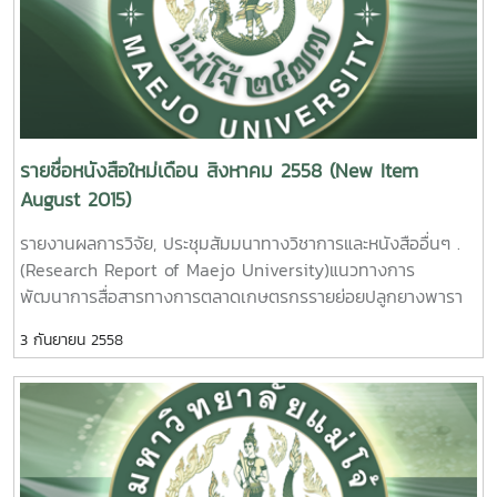
หน้า. เลขเรียกหนังสือ 2558 /31
วัสดุจากการตัดแต่งกิ่งลำไยมาผลิตเอทานอล. มยุรา ศรีกัลยานุ
The Efficiency Development of Smallholder Rubber
กูล รายงานผลการวิจัยมหาวิทยาลัยแม่โจ้ 80 หน้า. เลขเรียก
Farms in Northern, Thailand . Nakarate Rungkawat
หนังสือ 2558 / 36 A study on the possibility of
Maejo University. 2015. 3. การตรวจสอบ
longan tree trimming waste for the bioethanol
ปริมาณแก๊สแอมโมเนียที่เป็นพาจากโรงงานอุตสาหกรรมเกษตร
productionerms Mayura Srikanlayanukul Maejo
ด้วยเซนเซอร์ที่ประดิษฐ์จากอนุภาคนาโนเฟอริกออกไซด์ที่อุณหภูมิ
University. 2015. 6. ดัชนีความสุขของชุมชนบริเวณรอบ
ต่ำ นิตยา ตาแม่ก๋ง รายงานผลการวิจัยมหาวิทยาลัยแม่โจ้ 69
รายชื่อหนังสือใหม่เดือน สิงหาคม 2558 (New Item
พื้นที่ป่าอนุรักษ์มหาวิทยาลัยแม่โจ้ – แพร่ ฑีฆา โยธาภักดีรายงาน
หน้า. เลขเรียกหนังสือ 2558 /32
August 2015)
ผลการวิจัยมหาวิทยาลัยแม่โจ้. 70 หน้า. เลขเรียกหนังสือ 2558
The Monitoring of
/ 37 Community Happiness Index around
รายงานผลการวิจัย, ประชุมสัมมนาทางวิชาการและหนังสืออื่นๆ .
Noxious NG3 Gas from agro Industry with Sensors
Forest Conservation of Maejo University Phrae Campus,
(Research Report of Maejo University)แนวทางการ
Fabricated from Fe2O3. Nanoparticles at low
Phrae Province Teeka Yotapakdee Maejo University.
พัฒนาการสื่อสารทางการตลาดเกษตรกรรายย่อยปลูกยางพารา
temperature. Nitaya tamaeklong Maejo University.
2015. 7. ปัจจัยที่เป็นตัวกำหนดการทำเกษตรอินทรีย์ของ
ในภาคเหนือตอนบน อุดมวิทย์ นักดนตรี รายงานผลการวิจัย
2015.4. การเพิ่มประสิทธิภาพในการจับแก๊สที่เป็นอันตรายต่อสิ่ง
เกษตรกรในพื้นที่ ตำบลแม่แฝก อำเภอสันทราย จังหวัดเชียงใหม่
3 กันยายน 2558
มหาวิทยาลัยแม่โจ้ 86 หน้า. เลขเรียกหนังสือ 2558 / ช46.
แวดล้อมโดยใช้ฟิลม์ที่เจือด้วยแพทตินัมจากการสังเคราะห์โดยวิธีไฮ
วีร์ พวงเพิกศึก รายงานผลการวิจัยมหาวิทยาลัยแม่โจ้ 99
03Guidelines of Marketing Communication Development
โดรเทอร์มอล / รายงานผลการวิจัยมหาวิทยาลัยแม่โจ้ 108 หน้า.
หน้าเลขเรียกหนังสือ 2558 / 38 Factors Determenant the
for Smallholder Rubber Farms in Northern, Thailand.
เลขเรียกหนังสือ 2558 / 33
Organic Farming of Farmer In Tambon MaeFag Sansai
Udomwit Nakdontree Maejo University. 2015.
Chiangmai Thailand .Wee Poungperksuk Maejo
Enhance Sensing Performance of Environmentally
University. 2015.
2. ยุทธศาสตร์การท่องเที่ยวเชิงนิเวศตำบลแม่
Hazardous Gas Based on Hydrothermaly . Synthesis of
8. การเตรี