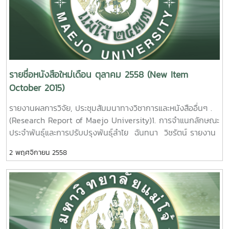
รายชื่อหนังสือใหม่เดือน ตุลาคม 2558 (New Item
October 2015)
รายงานผลการวิจัย, ประชุมสัมมนาทางวิชาการและหนังสืออื่นๆ .
(Research Report of Maejo University)1. การจำแนกลักษณะ
ประจำพันธุ์และการปรับปรุงพันธุ์ลำไย ฉันทนา วิชรัตน์ รายงาน
ผลการวิจัยมหาวิทยาลัยแม่โจ้. 155 หน้า. เลขเรียกหนังสือ 2558 /
2 พฤศจิกายน 2558
ช38. 09 Classification of Longan Germplasm and
Breeding Program.Chantana Wicharatana Maejo
University. 2015. 2. อิทธิพลของต้นตอลำไยต่อการเจริญ
เติบโตทนแล้งและทนโรคของลำไยพันธุ์ดอ. นพพร บุญปลอด
รายงานผลการวิจัยมหาวิทยาลัยแม่โจ้44หน้า.เลขเรียกหนังสือ
2558 /ช38. 10 The Influence of Rootstocks on Growth,