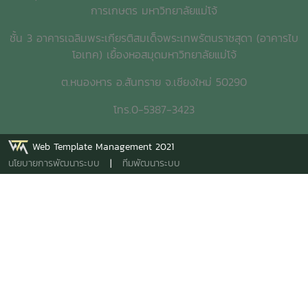
พ.ศ. 2558 วารสารทิศไท ฉบับประจำเดือน มิถุนายน 2558
การเกษตร มหาวิทยาลัยแม่โจ้
อนุสารอุดมศึกษา. ฉบับประจำเดือน พฤษภาคม 2558 วารสาร
การพยากรณ์ผลผลิตการเกษตร ฉบับประจำเดือน มีนาคม
ชั้น 3 อาคารเฉลิมพระเกียรติสมเด็จพระเทพรัตนราชสุดา (อาคารไบ
2558 วารสารวิจัยและส่งเสริมวิชาการการเกษตร ฉบับประจำ
โอเทค) เยื้องหอสมุดมหาวิทยาลัยแม่โจ้
เดือน มกราคม – เมษายน 2558ดาวน์โหลดรายงานฉบับ
ต.หนองหาร อ.สันทราย จ.เชียงใหม่ 50290
สมบูรณ์Download Full Textดาวน์โหลดรายการหนังสือ
ใหม่ Download New Item
โทร.0-5387-3423
Web Template Management 2021
นโยบายการพัฒนาระบบ
|
ทีมพัฒนาระบบ