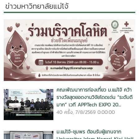
Roxb. By water and steam distillation .Mookarin
Evaluation of the Potential and Readiness for
ข่าวมหาวิทยาลัยแม่โจ้
Wongmaneerung. Maejo University. 2015.
nookong. Research Report of Maejo University.
Ecotourism in Maefeak district
2015.คู่มือการผลิตปุ๋ยอินทรีย์มาตรฐาน IFOAMรายงานประจำปี
Sansan,Chiangmai.Siwarat Kuson. Maejo University.
ดาวน์โหลดรายงานฉบับสมบูรณ์Download Full
2557 คณะบริหารธุรกิจ มหาวิทยาลัยแม่โจ้ดาวน์โหลดรายงานฉบับ
2015. 8. แนวทางการพัฒนาที่ยั่งยืนของตลาดถนนคนเดินวัน
Text ดาวน์โหลดรายการหนังสือใหม่ Download New Item
สมบูรณ์Download Full Textดาวน์โหลดรายการหนังสือใหม่
อาทิตย์ อ. เมือง จ.เชียงใหม่ กันตพร ช่วงชิด รายงานผลการ
วารสาร, ข่าวสารต่างๆ วารสารเศรษฐกิจการเกษตร ฉบับประจำ
Download New Item
วิจัยมหาวิทยาลัยแม่โจ้ 43หน้า. เลขเรียกหนังสือ 2558 / 15
เดือนมิถุนายน พ.ศ. 2558 วารสารจุฬาภรณ์วิจัย ฉบับประจำ
The Sustainaboe Development of
เดือน มกราคม 2558 วารสารไทยคู่ฟ้าเล่มที่ 23 จดหมายข่าว
Previous
Next
Sunday Market in Mueabh District, Chiang mai
กรมส่งเสริมคุณภาพสิ่งแวดล้อม ฉบับประจำเดือน พฤษภาคม
Province.Kantaporn Chuangchid. Maejo University. 2015.
2558
9. การศึกษาพัฒนาขยายปริมาณการติดเชื้อและการผลิต สปอร์
เชื้อราเวสสิเคิล อาร์บัสคิวร่า ไมคอไรซ่า ในรากหญ้าแฝก และหญ้า
รูซี่ โดยระบบพ่นหมอก. ผานิต นาขยัน รายงานผลการวิจัย
คณะพัฒนาการท่องเที่ยว ม.แม่โจ้ คว้า
มหาวิทยาลัยแม่โจ้ 42 หน้า. เลขเรียกหนังสือ 2558 / 16
รางวัลสุดยอดงานวิจัยโดดเด่น “ระดับดี
Study of Inocula
มาก” เวที APPTech EXPO 20...
Production of Arbuscular Mycorrhizal Fungi in Root of
40 ครั้ง, 7/8/2569 0:00:00
Vetiver Grass [ Vetiveria zizanioides Nash ] and Ruzi
Grass [ Brachiaria ruziziensis ] by an Aeroponic Culture
Technique. Phanit Nakayan. Maejo University. 2015.
ม.แม่โจ้-ชุมพร ต้อนรับผู้แทนจาก
10. การใช้สื่อพัฒนาศักยภาพการผลิตของเกษตรกรรายย่อย